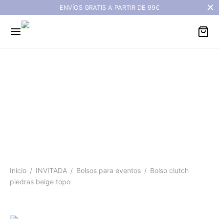
ENVÍOS GRATIS A PARTIR DE 99€
Bolso clutch piedras
beige topo
Inicio
/
INVITADA
/
Bolsos para eventos
/
Bolso clutch
piedras beige topo