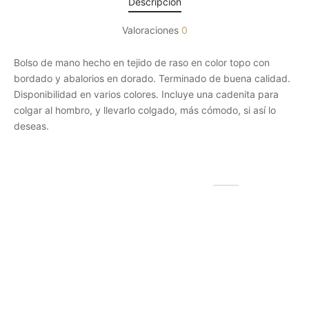
Descripción
Valoraciones
0
Bolso de mano hecho en tejido de raso en color topo con
bordado y abalorios en dorado. Terminado de buena calidad.
Disponibilidad en varios colores. Incluye una cadenita para
colgar al hombro, y llevarlo colgado, más cómodo, si así lo
deseas.
Productos relacionados
Bolso de piel saquito cobre
Bolso de piel saquito camel
Rango
Rango
32,00
€
-
39,99
€
34,00
€
-
39,99
€
(IVA incluido)
(IVA incluido)
de
de
Este
Este
Seleccionar las opciones
Seleccionar las opciones