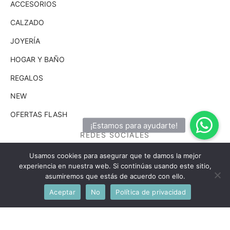
ACCESORIOS
CALZADO
JOYERÍA
HOGAR Y BAÑO
REGALOS
NEW
OFERTAS FLASH
REDES SOCIALES
¡Síguenos ahora!
Usamos cookies para asegurar que te damos la mejor
experiencia en nuestra web. Si continúas usando este sitio,
asumiremos que estás de acuerdo con ello.
Aceptar
No
Política de privacidad