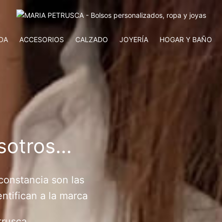
DA
ACCESORIOS
CALZADO
JOYERÍA
HOGAR Y BAÑO
sotros…
 constancia son las
ntifican a la marca
trusca