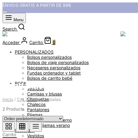
ENVÍOS GRATIS A PARTIR DE 99€
Menu
Search
Acceder
Carrito
0
PERSONALIZADOS
Bolsos personalizados
Bolsos de viaje personalizados
Neceseres personalizados
Fundas ordenador y tablet
Bolsos de carrito bebé
Sandalias
ROPA
Vestidos
Camisas y blusas
Chaquetas
Inicio
/
CALZADO
/
Sandalias
Chalecos
2 Products
Pantalones
Pijamas
Pijamas invierno
Pijamas verano
INVITADA
Carrito
Vestidos