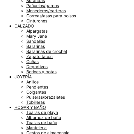
Bufandas
Pañuelos/pareos
Monederos/carteras
Correas/asas para bolsos
Cinturones
CALZADO
Alpargatas
Mary Jane
Sandalias
Bailarinas
Bailarinas de crochet
Zapato tacón
Cuñas
Deportivos
Botines y botas
JOYERÍA
Anillos
Pendientes
Colgantes
Pulseras/brazaletes
Tobilleras
HOGAR Y BAÑO
Toallas de playa
Albornoz de baño
Toallas de baño
Mantelería
Cestos de almacenaje