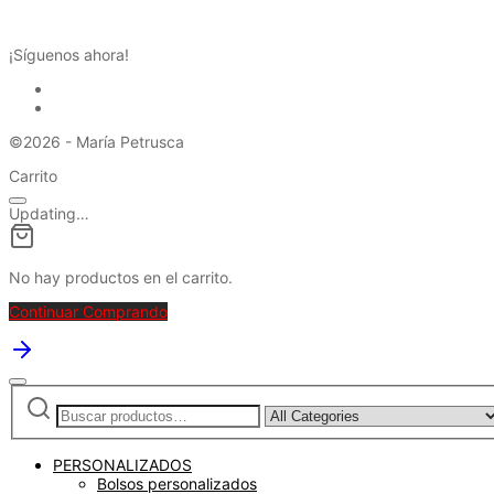
REDES SOCIALES
¡Síguenos ahora!
©2026 - María Petrusca
Carrito
Updating…
No hay productos en el carrito.
Continuar Comprando
Buscar
Narrow
por:
by
category:
PERSONALIZADOS
Bolsos personalizados