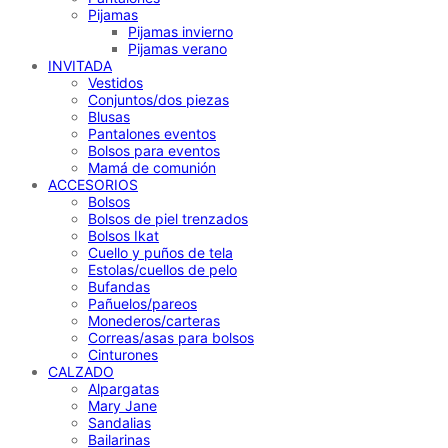
Pijamas
Pijamas invierno
Pijamas verano
INVITADA
Vestidos
Conjuntos/dos piezas
Blusas
Pantalones eventos
Bolsos para eventos
Mamá de comunión
ACCESORIOS
Bolsos
Bolsos de piel trenzados
Bolsos Ikat
Cuello y puños de tela
Estolas/cuellos de pelo
Bufandas
Pañuelos/pareos
Monederos/carteras
Correas/asas para bolsos
Cinturones
CALZADO
Alpargatas
Mary Jane
Sandalias
Bailarinas