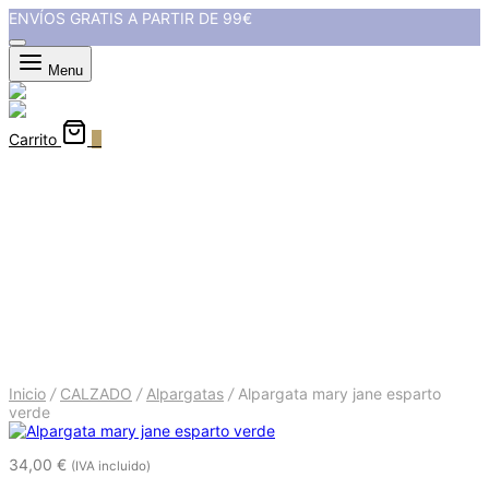
ENVÍOS GRATIS A PARTIR DE 99€
Menu
Carrito
0
Alpargata mary jane esparto
verde
Inicio
/
CALZADO
/
Alpargatas
/
Alpargata mary jane esparto
verde
34,00
€
(IVA incluido)