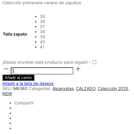
Colección primavera-verano de zapatos
35
36
37
38
Talla zapato
39
40
41
¡Deseo envolver este producto para regalo! -
Alpargata
mary
jane
Añadir al carrito
esparto
Añadir a la lista de deseos
verde
SKU:
M6360
Categorías:
Alpargatas
,
CALZADO
,
Colección 2025
,
cantidad
NEW
Compartir