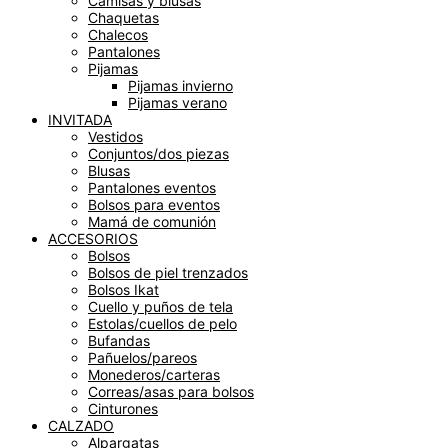
Camisas y blusas
Chaquetas
Chalecos
Pantalones
Pijamas
Pijamas invierno
Pijamas verano
INVITADA
Vestidos
Conjuntos/dos piezas
Blusas
Pantalones eventos
Bolsos para eventos
Mamá de comunión
ACCESORIOS
Bolsos
Bolsos de piel trenzados
Bolsos Ikat
Cuello y puños de tela
Estolas/cuellos de pelo
Bufandas
Pañuelos/pareos
Monederos/carteras
Correas/asas para bolsos
Cinturones
CALZADO
Alpargatas