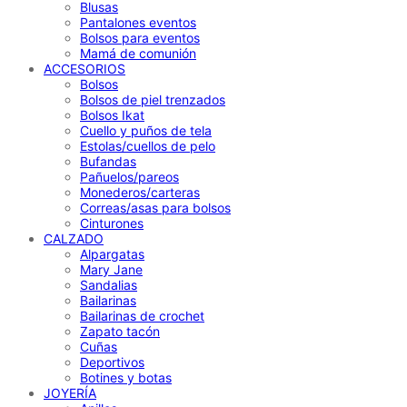
Blusas
Pantalones eventos
Bolsos para eventos
Mamá de comunión
ACCESORIOS
Bolsos
Bolsos de piel trenzados
Bolsos Ikat
Cuello y puños de tela
Estolas/cuellos de pelo
Bufandas
Pañuelos/pareos
Monederos/carteras
Correas/asas para bolsos
Cinturones
CALZADO
Alpargatas
Mary Jane
Sandalias
Bailarinas
Bailarinas de crochet
Zapato tacón
Cuñas
Deportivos
Botines y botas
JOYERÍA