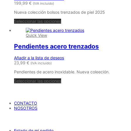
pueden
199,99
€
(IVA incluido)
elegir
en
Nueva colección bolsos trenzados de piel 2025
la
página
Seleccionar las opciones
de
producto
Quick View
Pendientes acero trenzados
Añadir a la lista de deseos
23,99
€
(IVA incluido)
Pendientes de acero inoxidable. Nueva coleeción.
Seleccionar las opciones
María Petrusca
CONTACTO
NOSOTROS
AYUDA
Estado de mi pedido