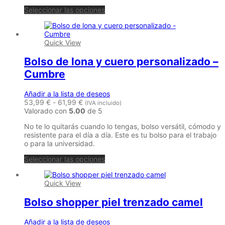
Este
Seleccionar las opciones
producto
tiene
múltiples
Quick View
variantes.
Las
Bolso de lona y cuero personalizado –
opciones
se
Cumbre
pueden
elegir
Añadir a la lista de deseos
en
Rango
53,99
€
-
61,99
€
la
(IVA incluido)
de
Valorado con
5.00
de 5
página
precios:
de
No te lo quitarás cuando lo tengas, bolso versátil, cómodo y
desde
producto
resistente para el día a día. Este es tu bolso para el trabajo
53,99 €
o para la universidad.
hasta
61,99 €
Este
Seleccionar las opciones
producto
tiene
Quick View
múltiples
variantes.
Bolso shopper piel trenzado camel
Las
opciones
se
Añadir a la lista de deseos