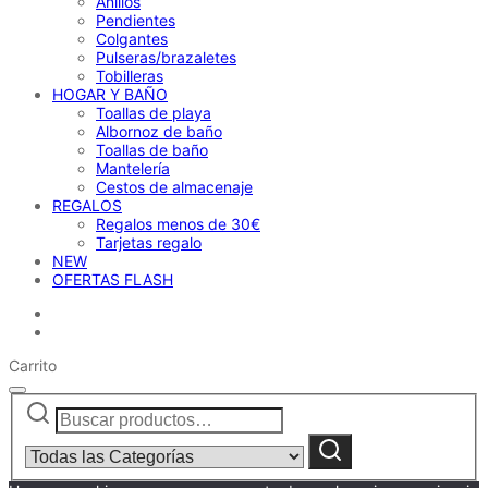
Anillos
Pendientes
Colgantes
Pulseras/brazaletes
Tobilleras
HOGAR Y BAÑO
Toallas de playa
Albornoz de baño
Toallas de baño
Mantelería
Cestos de almacenaje
REGALOS
Regalos menos de 30€
Tarjetas regalo
NEW
OFERTAS FLASH
Carrito
Buscar
Narrow
por:
by
category:
Buscar