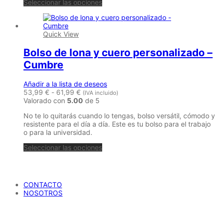
Seleccionar las opciones
Quick View
Bolso de lona y cuero personalizado –
Cumbre
Añadir a la lista de deseos
Rango
53,99
€
-
61,99
€
(IVA incluido)
de
Valorado con
5.00
de 5
precios:
No te lo quitarás cuando lo tengas, bolso versátil, cómodo y
desde
resistente para el día a día. Este es tu bolso para el trabajo
53,99 €
o para la universidad.
hasta
61,99 €
Este
Seleccionar las opciones
producto
tiene
María Petrusca
múltiples
variantes.
CONTACTO
Las
NOSOTROS
opciones
se
AYUDA
pueden