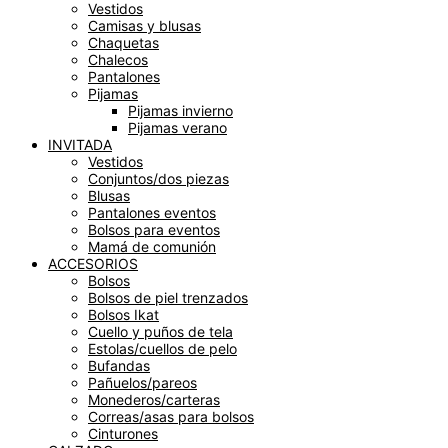
Vestidos
Camisas y blusas
Chaquetas
Chalecos
Pantalones
Pijamas
Pijamas invierno
Pijamas verano
INVITADA
Vestidos
Conjuntos/dos piezas
Blusas
Pantalones eventos
Bolsos para eventos
Mamá de comunión
ACCESORIOS
Bolsos
Bolsos de piel trenzados
Bolsos Ikat
Cuello y puños de tela
Estolas/cuellos de pelo
Bufandas
Pañuelos/pareos
Monederos/carteras
Correas/asas para bolsos
Cinturones