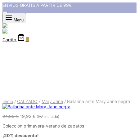
ENVÍOS GRATIS A PARTIR DE 99€
Menu
Carrito
0
Bailarina ante Mary Jane negra
Inicio
/
CALZADO
/
Mary Jane
/
Bailarina ante Mary Jane negra
24,90
€
19,92
€
(IVA incluido)
Colección primavera-verano de zapatos
¡20% descuento!