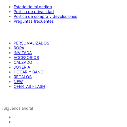
elegir
en
Estado de mi pedido
la
Política de privacidad
página
Política de compra y devoluciones
de
Preguntas frecuentes
producto
CATÁLOGO
PERSONALIZADOS
ROPA
INVITADA
ACCESORIOS
CALZADO
JOYERÍA
HOGAR Y BAÑO
REGALOS
NEW
OFERTAS FLASH
REDES SOCIALES
¡Síguenos ahora!