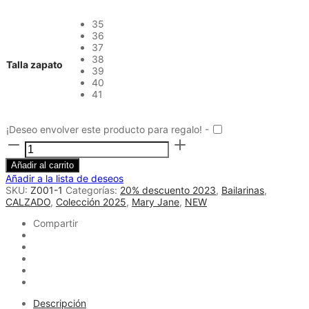
35
36
37
38
Talla zapato
39
40
41
¡Deseo envolver este producto para regalo! -
Bailarina
ante
Mary
Añadir al carrito
Jane
Añadir a la lista de deseos
negra
SKU:
Z001-1
Categorías:
20% descuento 2023
,
Bailarinas
,
cantidad
CALZADO
,
Colección 2025
,
Mary Jane
,
NEW
Compartir
Descripción