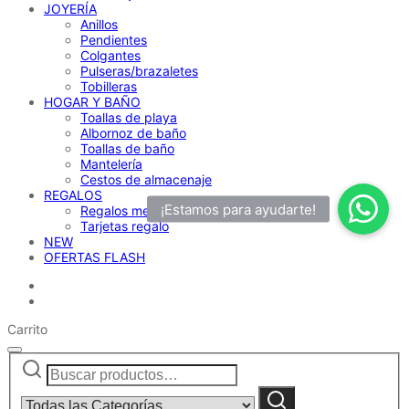
JOYERÍA
Anillos
Pendientes
Colgantes
Pulseras/brazaletes
Tobilleras
HOGAR Y BAÑO
Toallas de playa
Albornoz de baño
Toallas de baño
Mantelería
Cestos de almacenaje
REGALOS
Regalos menos de 30€
Tarjetas regalo
NEW
OFERTAS FLASH
Carrito
Buscar
Narrow
por:
by
category:
Buscar