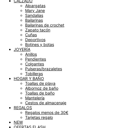
CALZADO
Alpargatas
Mary Jane
Sandalias
Bailarinas
Bailarinas de crochet
Zapato tacón
Cuñas
Deportivos
Botines y botas
JOYERÍA
Anillos
Pendientes
Colgantes
Pulseras/brazaletes
Tobilleras
HOGAR Y BAÑO
Toallas de playa
Albornoz de baño
Toallas de baño
Mantelería
Cestos de almacenaje
REGALOS
Regalos menos de 30€
Tarjetas regalo
NEW
OFERTAS FLASH