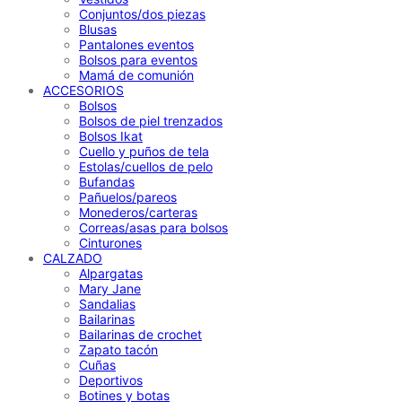
Conjuntos/dos piezas
Blusas
Pantalones eventos
Bolsos para eventos
Mamá de comunión
ACCESORIOS
Bolsos
Bolsos de piel trenzados
Bolsos Ikat
Cuello y puños de tela
Estolas/cuellos de pelo
Bufandas
Pañuelos/pareos
Monederos/carteras
Correas/asas para bolsos
Cinturones
CALZADO
Alpargatas
Mary Jane
Sandalias
Bailarinas
Bailarinas de crochet
Zapato tacón
Cuñas
Deportivos
Botines y botas