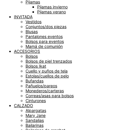
Pijamas
Pijamas invierno
Pijamas verano
INVITADA
Vestidos
Conjuntos/dos piezas
Blusas
Pantalones eventos
Bolsos para eventos
Mamá de comunión
ACCESORIOS
Bolsos
Bolsos de piel trenzados
Bolsos Ikat
Cuello y puños de tela
Estolas/cuellos de pelo
Bufandas
Pañuelos/pareos
Monederos/carteras
Correas/asas para bolsos
Cinturones
CALZADO
Alpargatas
Mary Jane
Sandalias
Bailarinas