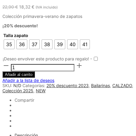
22,90
€
18,32
€
(IVA incluido)
Colección primavera-verano de zapatos
¡20% descuento!
Talla zapato
35
36
37
38
39
40
41
¡Deseo envolver este producto para regalo! -
Bailarina
ante
rosa
Añadir al carrito
cantidad
Añadir a la lista de deseos
SKU:
N/D
Categorías:
20% descuento 2023
,
Bailarinas
,
CALZADO
,
Colección 2025
,
NEW
Compartir
Descripción