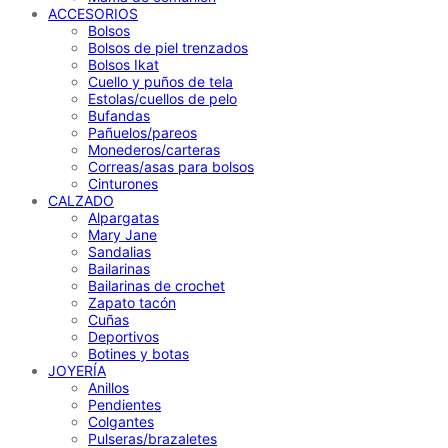
ACCESORIOS
Bolsos
Bolsos de piel trenzados
Bolsos Ikat
Cuello y puños de tela
Estolas/cuellos de pelo
Bufandas
Pañuelos/pareos
Monederos/carteras
Correas/asas para bolsos
Cinturones
CALZADO
Alpargatas
Mary Jane
Sandalias
Bailarinas
Bailarinas de crochet
Zapato tacón
Cuñas
Deportivos
Botines y botas
JOYERÍA
Anillos
Pendientes
Colgantes
Pulseras/brazaletes