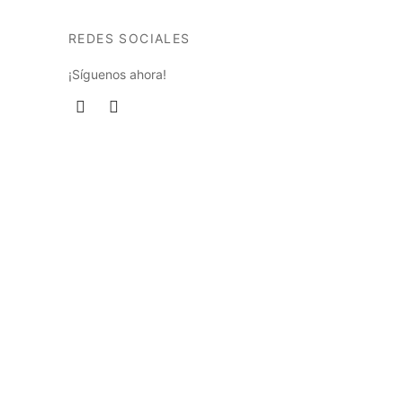
la
página
REDES SOCIALES
de
¡Síguenos ahora!
producto