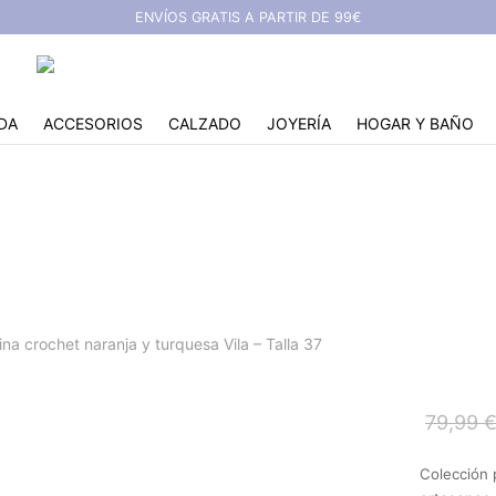
ENVÍOS GRATIS A PARTIR DE 99€
DA
ACCESORIOS
CALZADO
JOYERÍA
HOGAR Y BAÑO
het naranja y turquesa 
ina crochet naranja y turquesa Vila – Talla 37
79,99
Colección 