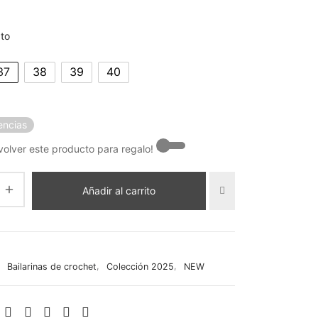
era:
es:
ato
79,99 €.
69,99 €.
37
38
39
40
encias
olver este producto para regalo! -
Añadir al carrito
:
Bailarinas de crochet
,
Colección 2025
,
NEW