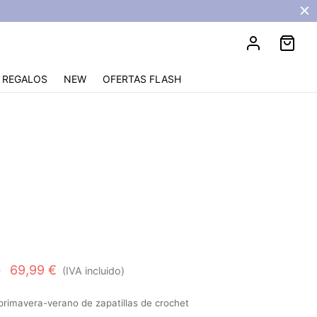
REGALOS
NEW
OFERTAS FLASH
Vila - Talla 37
El
El
€
69,99
€
(IVA incluido)
precio
precio
primavera-verano de zapatillas de crochet
original
actual