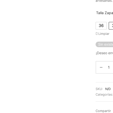
artesanas.
Talla Zap
36
Limpiar
Sin exist
¡Deseo env
SKU:
N/D
Categorías
Compartir