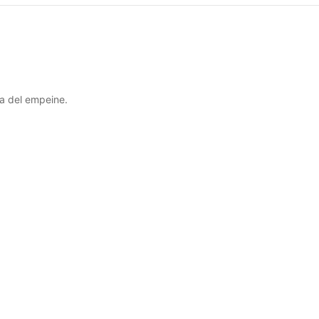
ra del empeine.
Colgante acero eslabones Tavira
35,99
€
(IVA incluido)
Seleccionar las opciones