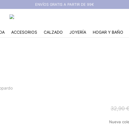
ENVÍOS GRATIS A PARTIR DE 99€
DA
ACCESORIOS
CALZADO
JOYERÍA
HOGAR Y BAÑO
Bailarina pico leopardo
eopardo
32,90
Nueva cole