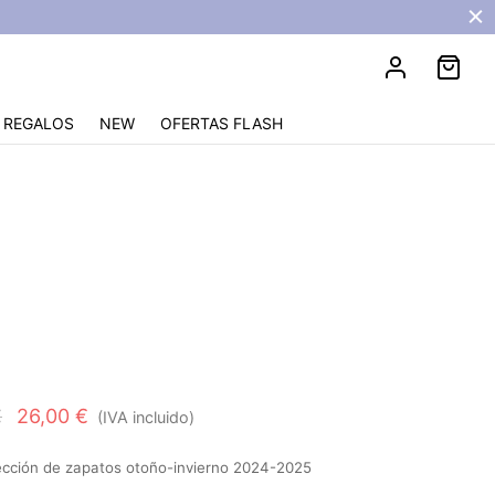
REGALOS
NEW
OFERTAS FLASH
El
El
€
26,00
€
(IVA incluido)
precio
precio
cción de zapatos otoño-invierno 2024-2025
original
actual