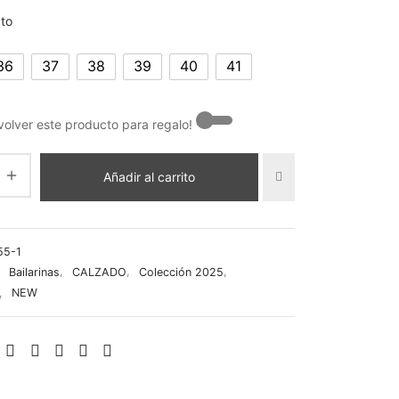
era:
es:
ato
32,90 €.
26,00 €.
36
37
38
39
40
41
olver este producto para regalo! -
Añadir al carrito
55-1
:
Bailarinas
,
CALZADO
,
Colección 2025
,
,
NEW