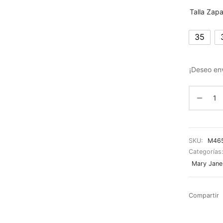
Talla Zap
35
¡Deseo env
SKU:
M46
Categorías
Mary Jane
Compartir