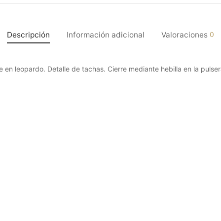
Descripción
Información adicional
Valoraciones
0
ne en leopardo. Detalle de tachas. Cierre mediante hebilla en la pulse
shopper piel trenzado camel
Anillo acero puntitos Klop
9
€
29,99
€
(IVA incluido)
(IVA incluido)
cionar las opciones
Seleccionar las opciones