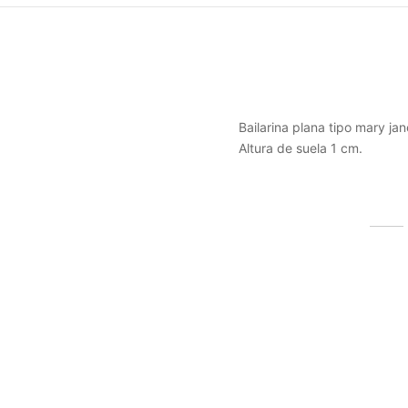
Bailarina plana tipo mary ja
Altura de suela 1 cm.
Productos relacionados
Anillo acero laberinto
Bolso 
25,99
€
199,9
(IVA incluido)
Seleccionar las opciones
Selec