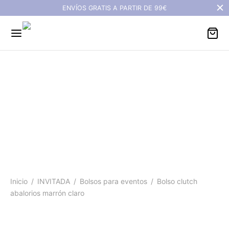
ENVÍOS GRATIS A PARTIR DE 99€
Bolso clutch abalorios
marrón claro
Inicio
/
INVITADA
/
Bolsos para eventos
/
Bolso clutch
abalorios marrón claro