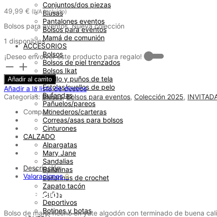
Conjuntos/dos piezas
49,99
€
(IVA incluido)
Blusas
Pantalones eventos
Bolsos para eventos. Nueva colección
Bolsos para eventos
Mamá de comunión
1 disponibles
ACCESORIOS
Bolsos
¡Deseo envolver este producto para regalo! -
Bolsos de piel trenzados
Bolso
Bolsos Ikat
clutch
Cuello y puños de tela
Añadir al carrito
piedra
Estolas/cuellos de pelo
Añadir a la lista de deseos
natural
Bufandas
Categorías:
Blusas
,
Bolsos para eventos
,
Colección 2025
,
INVITAD
buganvilla
Pañuelos/pareos
cantidad
Compartir
Monederos/carteras
Correas/asas para bolsos
Cinturones
CALZADO
Alpargatas
Mary Jane
Sandalias
Descripción
Bailarinas
Valoraciones
0
Bailarinas de crochet
Zapato tacón
Descripción
Cuñas
Deportivos
Botines y botas
Bolso de mano hecho en yute algodón con terminado de buena calida