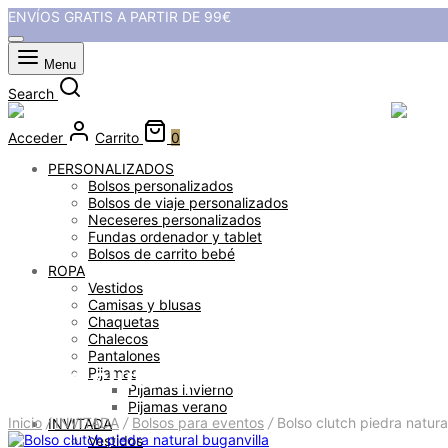
ENVÍOS GRATIS A PARTIR DE 99€
Menu
Search
Acceder
Carrito
0
PERSONALIZADOS
Bolsos personalizados
Bolsos de viaje personalizados
Neceseres personalizados
Fundas ordenador y tablet
Bolsos de carrito bebé
ROPA
Vestidos
Camisas y blusas
Chaquetas
Chalecos
Pantalones
Bolso clutch piedra natural buga
Pijamas
Pijamas invierno
Pijamas verano
Inicio
/
INVITADA
/
Bolsos para eventos
/
Bolso clutch piedra natura
INVITADA
Vestidos