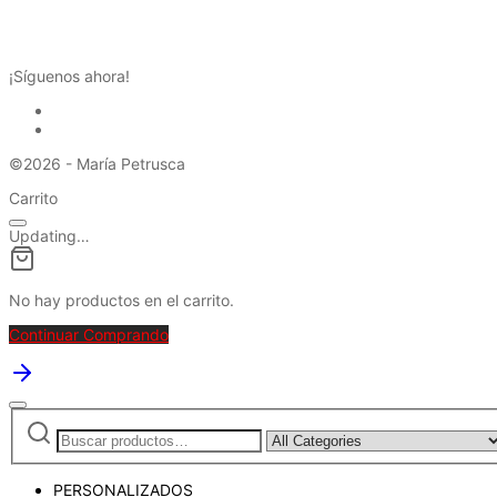
REDES SOCIALES
¡Síguenos ahora!
©2026 - María Petrusca
Carrito
Updating…
No hay productos en el carrito.
Continuar Comprando
Buscar
Narrow
por:
by
category:
PERSONALIZADOS