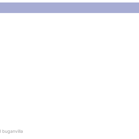
nvilla
l buganvilla