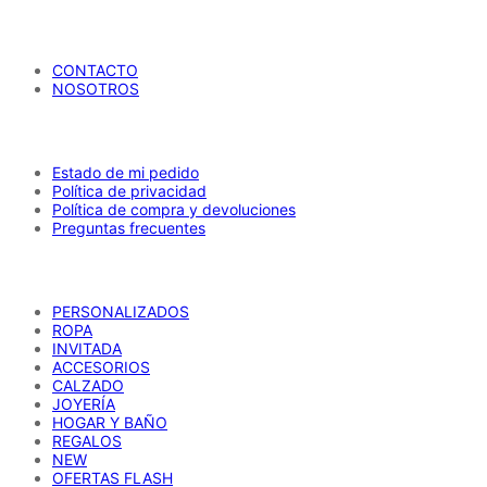
producto
tiene
María Petrusca
múltiples
variantes.
CONTACTO
Las
NOSOTROS
opciones
se
AYUDA
pueden
elegir
en
Estado de mi pedido
la
Política de privacidad
página
Política de compra y devoluciones
de
Preguntas frecuentes
producto
CATÁLOGO
PERSONALIZADOS
ROPA
INVITADA
ACCESORIOS
CALZADO
JOYERÍA
HOGAR Y BAÑO
REGALOS
NEW
OFERTAS FLASH