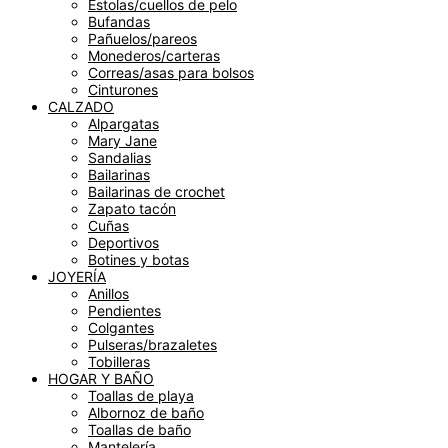
Estolas/cuellos de pelo
Bufandas
Pañuelos/pareos
Monederos/carteras
Correas/asas para bolsos
Cinturones
CALZADO
Alpargatas
Mary Jane
Sandalias
Bailarinas
Bailarinas de crochet
Zapato tacón
Cuñas
Deportivos
Botines y botas
JOYERÍA
Anillos
Pendientes
Colgantes
Pulseras/brazaletes
Tobilleras
HOGAR Y BAÑO
Toallas de playa
Albornoz de baño
Toallas de baño
Mantelería