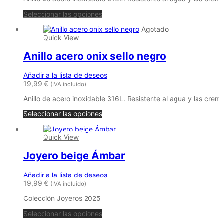
Seleccionar las opciones
Agotado
Quick View
Anillo acero onix sello negro
Añadir a la lista de deseos
19,99
€
(IVA incluido)
Anillo de acero inoxidable 316L. Resistente al agua y las cre
Seleccionar las opciones
Quick View
Joyero beige Ámbar
Añadir a la lista de deseos
19,99
€
(IVA incluido)
Colección Joyeros 2025
Este
Seleccionar las opciones