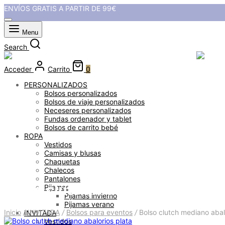
ENVÍOS GRATIS A PARTIR DE 99€
Menu
Search
Acceder
Carrito
0
PERSONALIZADOS
Bolsos personalizados
Bolsos de viaje personalizados
Neceseres personalizados
Fundas ordenador y tablet
Bolsos de carrito bebé
ROPA
Vestidos
Camisas y blusas
Chaquetas
Chalecos
Pantalones
Bolso clutch mediano abalorios 
Pijamas
Pijamas invierno
Pijamas verano
Inicio
/
INVITADA
/
Bolsos para eventos
/
Bolso clutch mediano abal
INVITADA
Vestidos