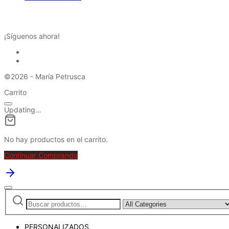
REDES SOCIALES
¡Síguenos ahora!
©2026 - María Petrusca
Carrito
Updating…
No hay productos en el carrito.
Continuar Comprando
Buscar
Narrow
por:
by
category:
PERSONALIZADOS