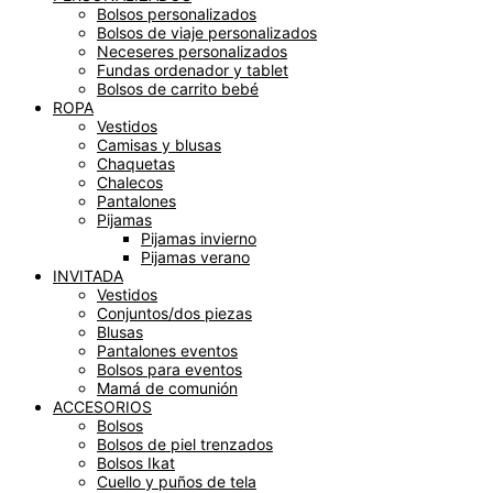
Bolsos personalizados
Bolsos de viaje personalizados
Neceseres personalizados
Fundas ordenador y tablet
Bolsos de carrito bebé
ROPA
Vestidos
Camisas y blusas
Chaquetas
Chalecos
Pantalones
Pijamas
Pijamas invierno
Pijamas verano
INVITADA
Vestidos
Conjuntos/dos piezas
Blusas
Pantalones eventos
Bolsos para eventos
Mamá de comunión
ACCESORIOS
Bolsos
Bolsos de piel trenzados
Bolsos Ikat
Cuello y puños de tela