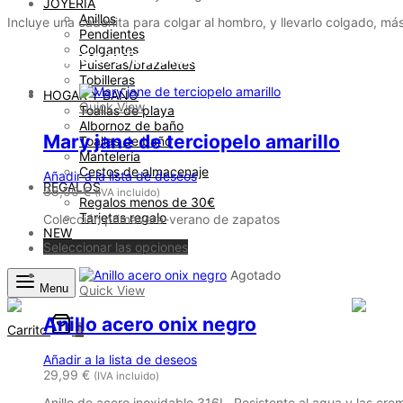
JOYERÍA
Anillos
Incluye una cadenita para colgar al hombro, y llevarlo colgado, más
Pendientes
Colgantes
Productos relacionados
Pulseras/brazaletes
Tobilleras
HOGAR Y BAÑO
Quick View
Toallas de playa
Albornoz de baño
Mary jane de terciopelo amarillo
Toallas de baño
Mantelería
Cestos de almacenaje
Añadir a la lista de deseos
REGALOS
38,00
€
(IVA incluido)
Regalos menos de 30€
Tarjetas regalo
Colección primavera-verano de zapatos
NEW
Este
Seleccionar las opciones
OFERTAS FLASH
producto
Agotado
tiene
Menu
Quick View
múltiples
variantes.
Anillo acero onix negro
Las
Carrito
0
opciones
se
Añadir a la lista de deseos
pueden
29,99
€
(IVA incluido)
elegir
en
Anillo de acero inoxidable 316L. Resistente al agua y las cre