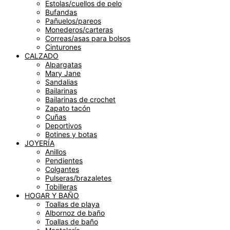
Estolas/cuellos de pelo
Bufandas
Pañuelos/pareos
Monederos/carteras
Correas/asas para bolsos
Cinturones
CALZADO
Alpargatas
Mary Jane
Sandalias
Bailarinas
Bailarinas de crochet
Zapato tacón
Cuñas
Deportivos
Botines y botas
JOYERÍA
Anillos
Pendientes
Colgantes
Pulseras/brazaletes
Tobilleras
HOGAR Y BAÑO
Toallas de playa
Albornoz de baño
Toallas de baño