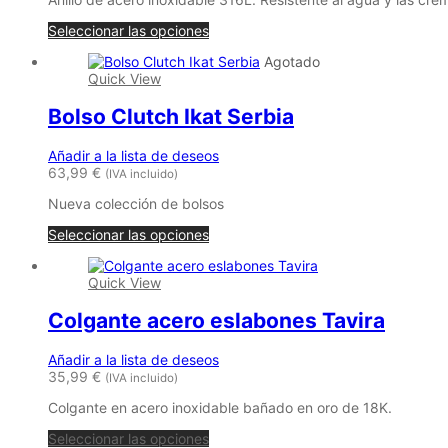
la
página
Seleccionar las opciones
de
Agotado
producto
Quick View
Bolso Clutch Ikat Serbia
Añadir a la lista de deseos
63,99
€
(IVA incluido)
Nueva colección de bolsos
Seleccionar las opciones
Quick View
Colgante acero eslabones Tavira
Añadir a la lista de deseos
35,99
€
(IVA incluido)
Colgante en acero inoxidable bañado en oro de 18K.
Seleccionar las opciones