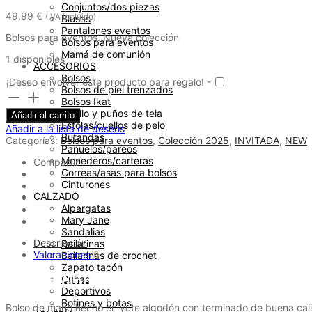
Conjuntos/dos piezas
49,99
€
(IVA incluido)
Blusas
Pantalones eventos
Bolsos para eventos. Nueva colección
Bolsos para eventos
Mamá de comunión
1 disponibles
ACCESORIOS
Bolsos
¡Deseo envolver este producto para regalo! -
Bolsos de piel trenzados
Bolso
Bolsos Ikat
clutch
Cuello y puños de tela
Añadir al carrito
mediano
Estolas/cuellos de pelo
Añadir a la lista de deseos
abalorios
Bufandas
Categorías:
Bolsos para eventos
,
Colección 2025
,
INVITADA
,
NEW
plata
Pañuelos/pareos
cantidad
Monederos/carteras
Compartir
Correas/asas para bolsos
Cinturones
CALZADO
Alpargatas
Mary Jane
Sandalias
Descripción
Bailarinas
Valoraciones
0
Bailarinas de crochet
Zapato tacón
Descripción
Cuñas
Deportivos
Botines y botas
Bolso de mano hecho en yute algodón con terminado de buena calid