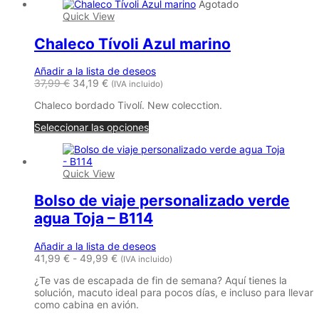
Agotado
Quick View
Chaleco Tívoli Azul marino
Añadir a la lista de deseos
37,99
€
34,19
€
(IVA incluido)
Chaleco bordado Tivolí. New colecction.
Seleccionar las opciones
Quick View
Bolso de viaje personalizado verde
agua Toja – B114
Añadir a la lista de deseos
Rango
41,99
€
-
49,99
€
(IVA incluido)
de
¿Te vas de escapada de fin de semana? Aquí tienes la
precios:
solución, macuto ideal para pocos días, e incluso para llevar
desde
como cabina en avión.
41,99 €
hasta