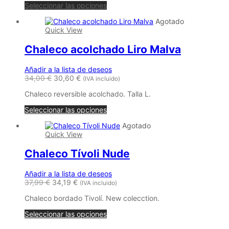
Este
Seleccionar las opciones
49,99 €
producto
Agotado
tiene
Quick View
múltiples
variantes.
Chaleco acolchado Liro Malva
Las
opciones
se
Añadir a la lista de deseos
pueden
34,00
€
30,60
€
(IVA incluido)
elegir
en
Chaleco reversible acolchado. Talla L.
la
Este
página
Seleccionar las opciones
producto
de
Agotado
tiene
producto
Quick View
múltiples
variantes.
Chaleco Tívoli Nude
Las
opciones
se
Añadir a la lista de deseos
pueden
37,99
€
34,19
€
(IVA incluido)
elegir
en
Chaleco bordado Tivolí. New colecction.
la
página
Seleccionar las opciones
de