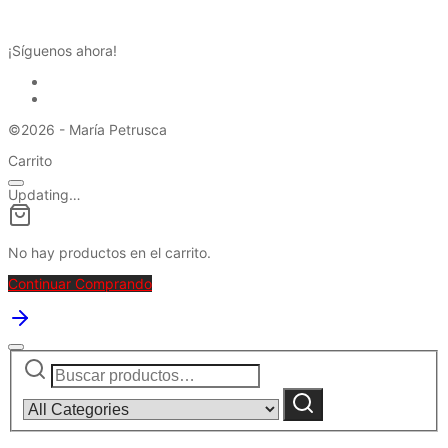
REDES SOCIALES
¡Síguenos ahora!
©2026 - María Petrusca
Carrito
Updating…
No hay productos en el carrito.
Continuar Comprando
Buscar
Narrow
por:
by
category:
Buscar