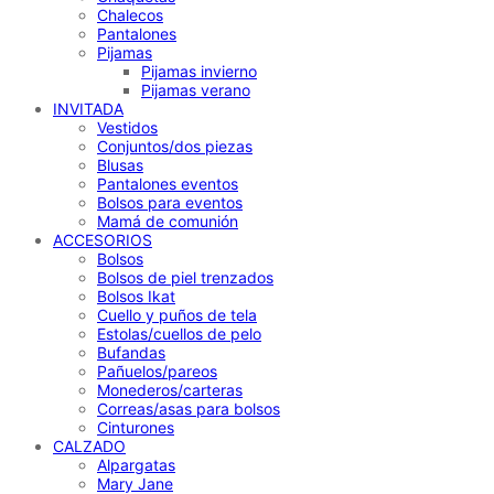
Chalecos
Pantalones
Pijamas
Pijamas invierno
Pijamas verano
INVITADA
Vestidos
Conjuntos/dos piezas
Blusas
Pantalones eventos
Bolsos para eventos
Mamá de comunión
ACCESORIOS
Bolsos
Bolsos de piel trenzados
Bolsos Ikat
Cuello y puños de tela
Estolas/cuellos de pelo
Bufandas
Pañuelos/pareos
Monederos/carteras
Correas/asas para bolsos
Cinturones
CALZADO
Alpargatas
Mary Jane