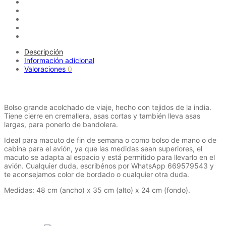
B114
cantidad
Descripción
Información adicional
Valoraciones
0
Descripción
Bolso grande acolchado de viaje, hecho con tejidos de la india.
Tiene cierre en cremallera, asas cortas y también lleva asas
largas, para ponerlo de bandolera.
Ideal para macuto de fin de semana o como bolso de mano o de
cabina para el avión, ya que las medidas sean superiores, el
macuto se adapta al espacio y está permitido para llevarlo en el
avión. Cualquier duda, escribénos por WhatsApp 669579543 y
te aconsejamos color de bordado o cualquier otra duda.
Medidas: 48 cm (ancho) x 35 cm (alto) x 24 cm (fondo).
Productos relacionados