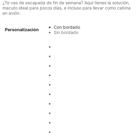
¿Te vas de escapada de fin de semana? Aquí tienes la solución,
precios:
macuto ideal para pocos días, e incluso para llevar como cabina
desde
en avión.
39,99 €
hasta
47,99 €
Con bordado
Personalización
Sin bordado