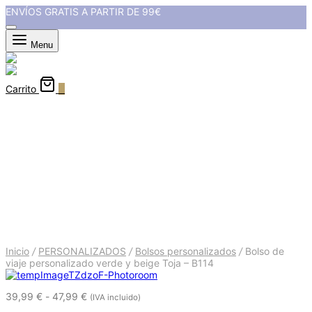
ENVÍOS GRATIS A PARTIR DE 99€
Menu
Carrito
0
Bolso de viaje personalizado
verde y beige Toja - B114
Inicio
/
PERSONALIZADOS
/
Bolsos personalizados
/
Bolso de
viaje personalizado verde y beige Toja – B114
Rango
39,99
€
-
47,99
€
(IVA incluido)
de