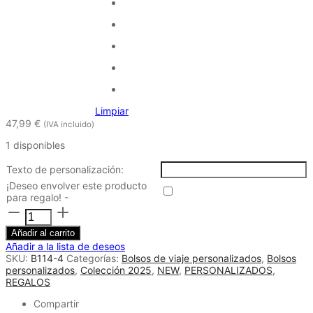
Limpiar
47,99
€
(IVA incluido)
1 disponibles
Texto de personalización:
¡Deseo envolver este producto
para regalo! -
Bolso
de
viaje
Añadir al carrito
personalizado
Añadir a la lista de deseos
verde
SKU:
B114-4
Categorías:
Bolsos de viaje personalizados
,
Bolsos
y
personalizados
,
Colección 2025
,
NEW
,
PERSONALIZADOS
,
beige
REGALOS
Toja
Compartir
-