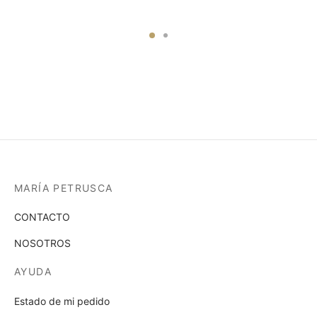
elegir
pue
en
elegi
la
en
página
la
de
pági
producto
de
prod
MARÍA PETRUSCA
CONTACTO
NOSOTROS
AYUDA
Estado de mi pedido