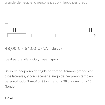
grande de neopreno personalizado – Tejido perforado
Rango
48,00
€
-
54,00
€
(IVA incluido)
de
Ideal para el día a día y súper ligero
precios:
desde
Bolso de neopreno de tejido perforado, tamaño grande con
48,00 €
clips laterales, y con neceser a juego de neopreno también
personalizado. Tamaño: 38 cm (alto) x 36 cm (ancho) x 10
hasta
(fondo).
54,00 €
Color