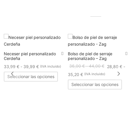
Productos relacionados
Neceser piel personalizado
Bolso de piel de serraje
Cerdeña
personalizado – Zag
Rango
Rango
36,00
€
-
44,00
€
33,99
€
-
39,99
€
28,80
€
-
(IVA incluido)
de
de
Este
Rango
35,20
€
(IVA incluido)
Seleccionar las opciones
producto
precios:
precios:
de
Este
Seleccionar las opciones
tiene
desde
desde
prod
precios:
múltiples
tiene
33,99 €
36,00 €
desde
variantes.
múlti
hasta
hasta
28,80 €
Las
varia
39,99 €
44,00 €
hasta
opciones
Las
35,20 €
se
opci
pueden
se