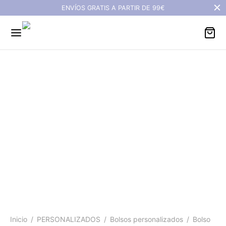
ENVÍOS GRATIS A PARTIR DE 99€
Bolso grande de
neopreno personalizado
- Tejido perforado
Inicio
/
PERSONALIZADOS
/
Bolsos personalizados
/
Bolso