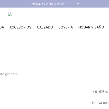
ENVÍOS GRATIS A PARTIR DE 99€
DA
ACCESORIOS
CALZADO
JOYERÍA
HOGAR Y BAÑO
lso piel trenzado gran
ado granate
79,99
€
Nueva cole