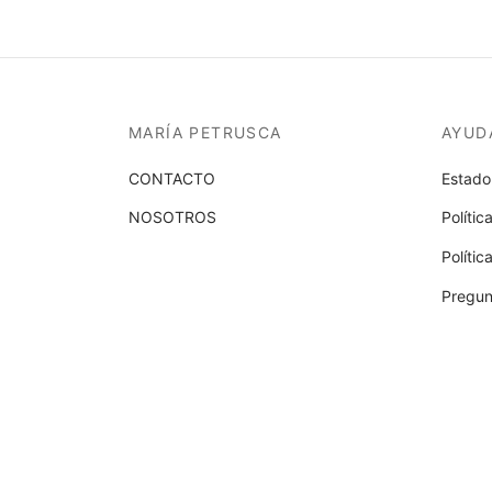
pueden
elegir
en
la
página
MARÍA PETRUSCA
AYUD
de
producto
CONTACTO
Estado
NOSOTROS
Polític
Políti
Pregun