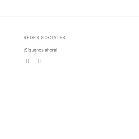
ir
ina
REDES SOCIALES
ducto
¡Síguenos ahora!