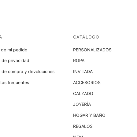
eleg
en
la
pág
de
A
CATÁLOGO
pro
 de mi pedido
PERSONALIZADOS
a de privacidad
ROPA
ca de compra y devoluciones
INVITADA
tas frecuentes
ACCESORIOS
CALZADO
JOYERÍA
HOGAR Y BAÑO
REGALOS