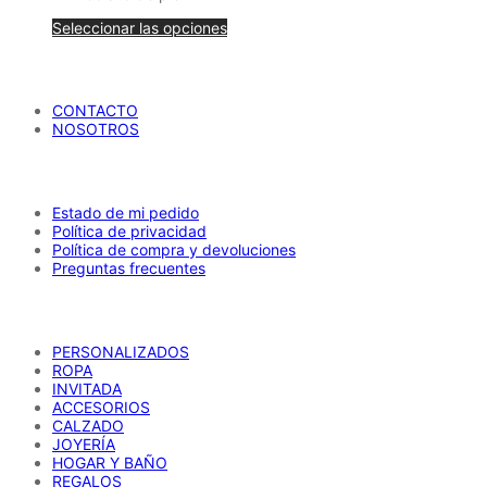
desde
Este
Seleccionar las opciones
34,00 €
producto
hasta
tiene
María Petrusca
39,99 €
múltiples
variantes.
CONTACTO
Las
NOSOTROS
opciones
se
AYUDA
pueden
elegir
en
Estado de mi pedido
la
Política de privacidad
página
Política de compra y devoluciones
de
Preguntas frecuentes
producto
CATÁLOGO
PERSONALIZADOS
ROPA
INVITADA
ACCESORIOS
CALZADO
JOYERÍA
HOGAR Y BAÑO
REGALOS