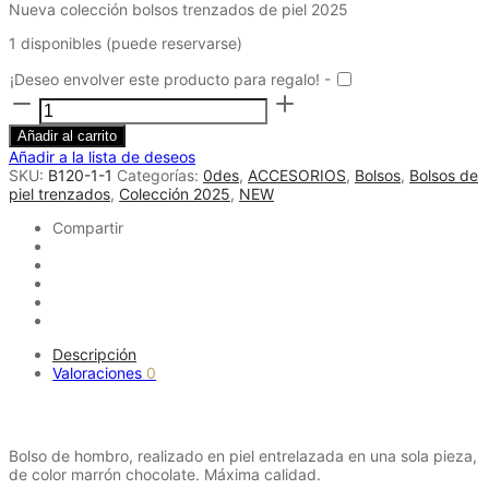
Nueva colección bolsos trenzados de piel 2025
1 disponibles (puede reservarse)
¡Deseo envolver este producto para regalo! -
Bolso
shopper
piel
Añadir al carrito
trenzado
Añadir a la lista de deseos
marrón
SKU:
B120-1-1
Categorías:
0des
,
ACCESORIOS
,
Bolsos
,
Bolsos de
cantidad
piel trenzados
,
Colección 2025
,
NEW
Compartir
Descripción
Valoraciones
0
Descripción
Bolso de hombro, realizado en piel entrelazada en una sola pieza,
de color marrón chocolate. Máxima calidad.