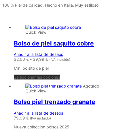
100 % Piel de calidad. Hecho en Italia. Muy estiloso.
Productos relacionados
Quick View
Bolso de piel saquito cobre
Añadir a la lista de deseos
Rango
32,00
€
-
39,99
€
(IVA incluido)
de
Mini bolsito de piel
precios:
desde
Este
Seleccionar las opciones
32,00 €
producto
hasta
Agotado
tiene
39,99 €
Quick View
múltiples
variantes.
Bolso piel trenzado granate
Las
opciones
se
Añadir a la lista de deseos
pueden
79,99
€
(IVA incluido)
elegir
en
Nueva colección bolsos 2025