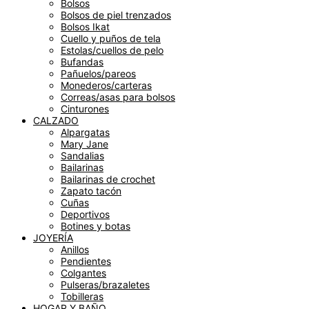
Bolsos
Bolsos de piel trenzados
Bolsos Ikat
Cuello y puños de tela
Estolas/cuellos de pelo
Bufandas
Pañuelos/pareos
Monederos/carteras
Correas/asas para bolsos
Cinturones
CALZADO
Alpargatas
Mary Jane
Sandalias
Bailarinas
Bailarinas de crochet
Zapato tacón
Cuñas
Deportivos
Botines y botas
JOYERÍA
Anillos
Pendientes
Colgantes
Pulseras/brazaletes
Tobilleras
HOGAR Y BAÑO