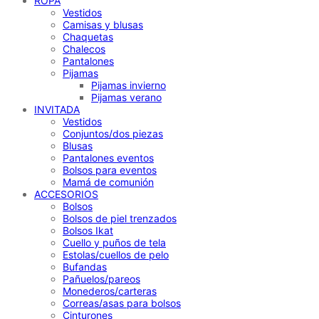
ROPA
Vestidos
Camisas y blusas
Chaquetas
Chalecos
Pantalones
Pijamas
Pijamas invierno
Pijamas verano
INVITADA
Vestidos
Conjuntos/dos piezas
Blusas
Pantalones eventos
Bolsos para eventos
Mamá de comunión
ACCESORIOS
Bolsos
Bolsos de piel trenzados
Bolsos Ikat
Cuello y puños de tela
Estolas/cuellos de pelo
Bufandas
Pañuelos/pareos
Monederos/carteras
Correas/asas para bolsos
Cinturones