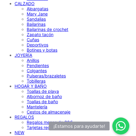
CALZADO
Alpargatas
Mary Jane
Sandalias
Bailarinas
Bailarinas de crochet
Zapato tacón
Cuñas
Deportivos
Botines y botas
JOYERÍA
Anillos
Pendientes
Colgantes
Pulseras/brazaletes
Tobilleras
HOGAR Y BAÑO
Toallas de playa
Albornoz de baño
Toallas de baño
Mantelería
Cestos de almacenaje
REGALOS
Regalos menos de 30€
Tarjetas regalo
NEW