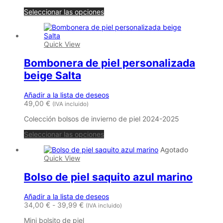
la
página
Seleccionar las opciones
de
producto
Quick View
Bombonera de piel personalizada
beige Salta
Añadir a la lista de deseos
49,00
€
(IVA incluido)
Colección bolsos de invierno de piel 2024-2025
Seleccionar las opciones
Agotado
Quick View
Bolso de piel saquito azul marino
Añadir a la lista de deseos
Rango
34,00
€
-
39,99
€
(IVA incluido)
de
Mini bolsito de piel
precios: