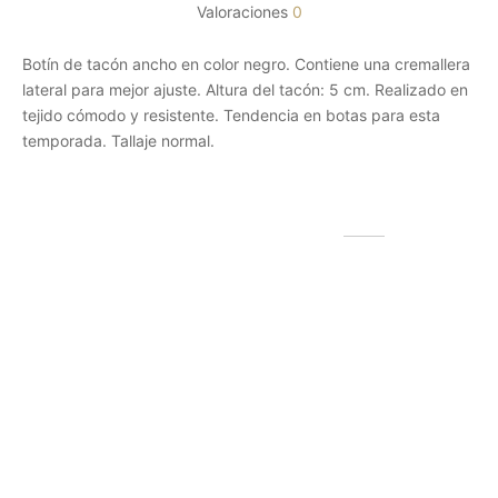
Valoraciones
0
Botín de tacón ancho en color negro. Contiene una cremallera
lateral para mejor ajuste. Altura del tacón: 5 cm. Realizado en
tejido cómodo y resistente. Tendencia en botas para esta
temporada. Tallaje normal.
Productos relacionados
Bolso de lona y cuero
personalizado – Cumbre
Bolso pequeño neopreno
personalizado – Tejido
Rango
53,99
€
-
61,99
€
(IVA incluido)
perforado
de
Valorado con
de 5
Rango
42,00
€
-
48,00
€
(IVA incluido)
Este
precios:
Seleccionar las opciones
de
Este
producto