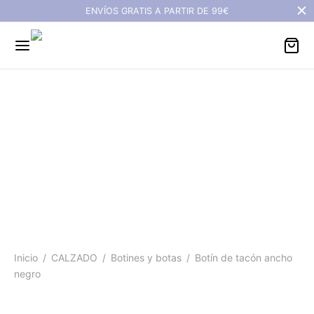
ENVÍOS GRATIS A PARTIR DE 99€
Botín de tacón ancho
negro
Inicio
/
CALZADO
/
Botines y botas
/
Botín de tacón ancho
negro