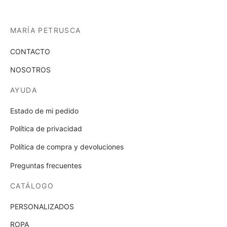
la
en
página
la
de
MARÍA PETRUSCA
pági
producto
de
CONTACTO
prod
NOSOTROS
AYUDA
Estado de mi pedido
Política de privacidad
Política de compra y devoluciones
Preguntas frecuentes
CATÁLOGO
PERSONALIZADOS
ROPA