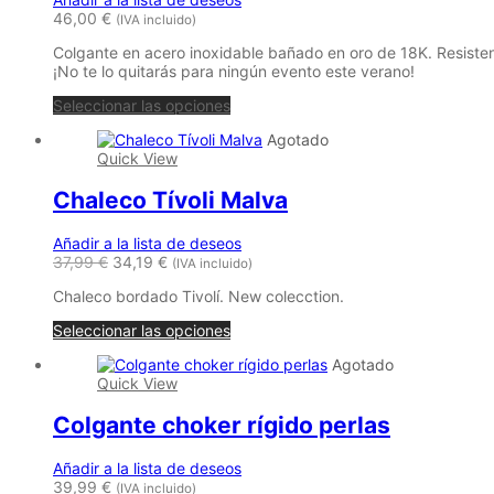
46,00
€
(IVA incluido)
Colgante en acero inoxidable bañado en oro de 18K. Resisten
¡No te lo quitarás para ningún evento este verano!
Seleccionar las opciones
Agotado
Quick View
Chaleco Tívoli Malva
Añadir a la lista de deseos
37,99
€
34,19
€
(IVA incluido)
Chaleco bordado Tivolí. New colecction.
Seleccionar las opciones
Agotado
Quick View
Colgante choker rígido perlas
Añadir a la lista de deseos
39,99
€
(IVA incluido)