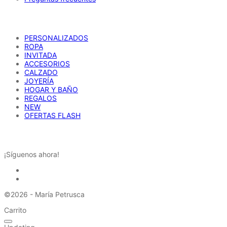
producto
CATÁLOGO
PERSONALIZADOS
ROPA
INVITADA
ACCESORIOS
CALZADO
JOYERÍA
HOGAR Y BAÑO
REGALOS
NEW
OFERTAS FLASH
REDES SOCIALES
¡Síguenos ahora!
©2026 - María Petrusca
Carrito