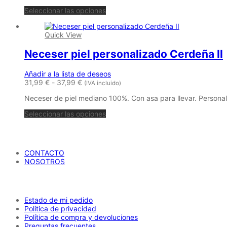
desde
Este
Seleccionar las opciones
44,00 €
producto
hasta
tiene
52,00 €
Quick View
múltiples
variantes.
Neceser piel personalizado Cerdeña II
Las
opciones
se
Añadir a la lista de deseos
pueden
Rango
31,99
€
-
37,99
€
(IVA incluido)
elegir
de
en
Neceser de piel mediano 100%. Con asa para llevar. Personalí
precios:
la
desde
Este
página
Seleccionar las opciones
31,99 €
producto
de
hasta
tiene
producto
María Petrusca
37,99 €
múltiples
variantes.
CONTACTO
Las
NOSOTROS
opciones
se
AYUDA
pueden
elegir
en
Estado de mi pedido
la
Política de privacidad
página
Política de compra y devoluciones
de
Preguntas frecuentes