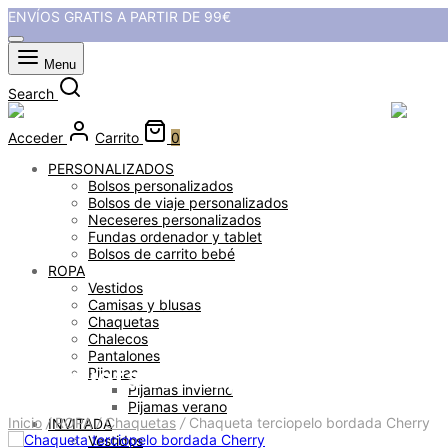
ENVÍOS GRATIS A PARTIR DE 99€
Menu
Search
Acceder
Carrito
0
PERSONALIZADOS
Bolsos personalizados
Bolsos de viaje personalizados
Neceseres personalizados
Fundas ordenador y tablet
Bolsos de carrito bebé
ROPA
Vestidos
Camisas y blusas
Chaquetas
Chalecos
Pantalones
Chaqueta terciopelo bordada C
Pijamas
Pijamas invierno
Pijamas verano
Inicio
/
ROPA
/
Chaquetas
/
Chaqueta terciopelo bordada Cherry
INVITADA
Vestidos