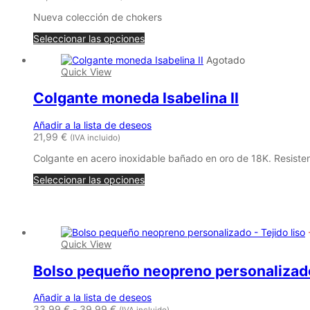
Nueva colección de chokers
Seleccionar las opciones
Agotado
Quick View
Colgante moneda Isabelina II
Añadir a la lista de deseos
21,99
€
(IVA incluido)
Colgante en acero inoxidable bañado en oro de 18K. Resisten
Seleccionar las opciones
Productos relacionados
Quick View
Bolso pequeño neopreno personalizado 
Añadir a la lista de deseos
Rango
33,99
€
-
39,99
€