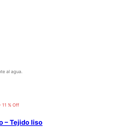
te al agua.
-
11
%
Off
– Tejido liso