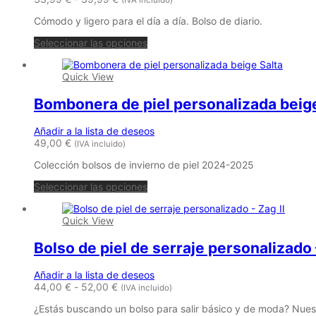
(IVA incluido)
de
Cómodo y ligero para el día a día. Bolso de diario.
precios:
desde
Este
Seleccionar las opciones
33,99 €
producto
hasta
tiene
39,99 €
Quick View
múltiples
variantes.
Bombonera de piel personalizada beige
Las
opciones
se
Añadir a la lista de deseos
pueden
49,00
€
(IVA incluido)
elegir
en
Colección bolsos de invierno de piel 2024-2025
la
página
Seleccionar las opciones
de
producto
Quick View
Bolso de piel de serraje personalizado 
Añadir a la lista de deseos
Rango
44,00
€
-
52,00
€
(IVA incluido)
de
¿Estás buscando un bolso para salir básico y de moda? Nues
precios: