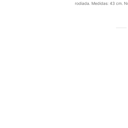
rodiada. Medidas: 43 cm. N
Productos relacionados
Colgante nácar Ángel
Colgan
32,00
€
23,99
(IVA incluido)
Seleccionar las opciones
Selec