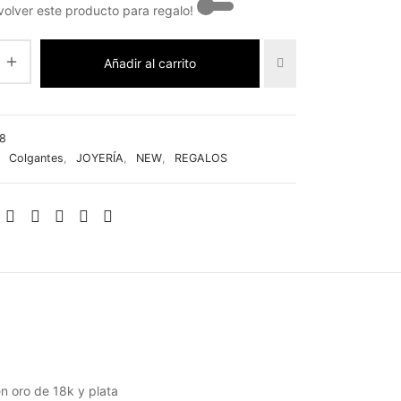
olver este producto para regalo! -
Añadir al carrito
8
:
Colgantes
,
JOYERÍA
,
NEW
,
REGALOS
n oro de 18k y plata