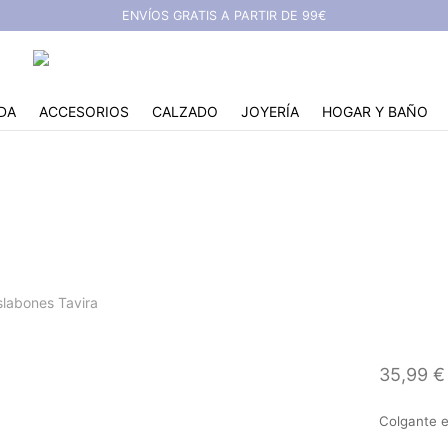
ENVÍOS GRATIS A PARTIR DE 99€
DA
ACCESORIOS
CALZADO
JOYERÍA
HOGAR Y BAÑO
ante acero eslabones T
labones Tavira
35,99
€
Colgante e