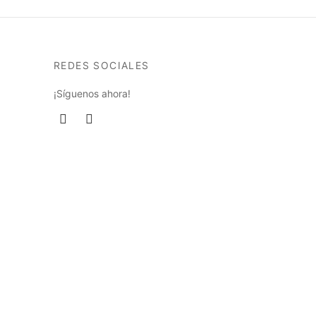
elegir
en
la
página
REDES SOCIALES
de
producto
¡Síguenos ahora!