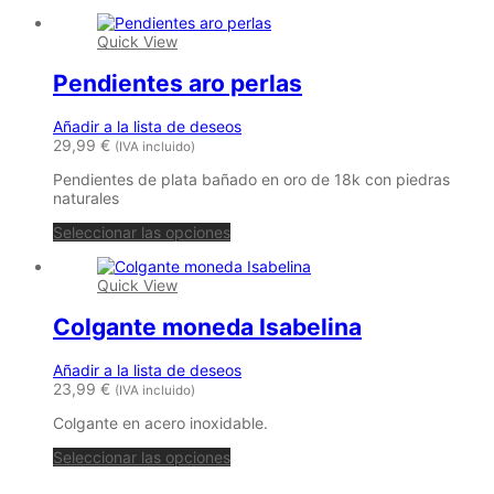
producto
de
hasta
tiene
producto
16,00 €
Quick View
múltiples
variantes.
Pendientes aro perlas
Las
opciones
se
Añadir a la lista de deseos
pueden
29,99
€
(IVA incluido)
elegir
en
Pendientes de plata bañado en oro de 18k con piedras
la
naturales
página
Este
de
Seleccionar las opciones
producto
producto
tiene
Quick View
múltiples
variantes.
Colgante moneda Isabelina
Las
opciones
se
Añadir a la lista de deseos
pueden
23,99
€
(IVA incluido)
elegir
en
Colgante en acero inoxidable.
la
página
Seleccionar las opciones
de
producto