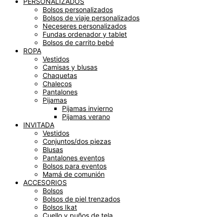
PERSONALIZADOS
Bolsos personalizados
Bolsos de viaje personalizados
Neceseres personalizados
Fundas ordenador y tablet
Bolsos de carrito bebé
ROPA
Vestidos
Camisas y blusas
Chaquetas
Chalecos
Pantalones
Pijamas
Pijamas invierno
Pijamas verano
INVITADA
Vestidos
Conjuntos/dos piezas
Blusas
Pantalones eventos
Bolsos para eventos
Mamá de comunión
ACCESORIOS
Bolsos
Bolsos de piel trenzados
Bolsos Ikat
Cuello y puños de tela