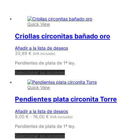
Productos relacionados
Quick View
Criollas circonitas bañado oro
Añadir a la lista de deseos
33,99
€
(IVA incluido)
Pendientes de plata de 1ª ley.
Este
Seleccionar las opciones
producto
tiene
Quick View
múltiples
variantes.
Pendientes plata circonita Torre
Las
opciones
se
Añadir a la lista de deseos
pueden
Rango
9,00
€
-
16,00
€
(IVA incluido)
elegir
de
en
Pendientes de plata de 1ª ley.
precios:
la
desde
Este
página
Seleccionar las opciones
9,00 €