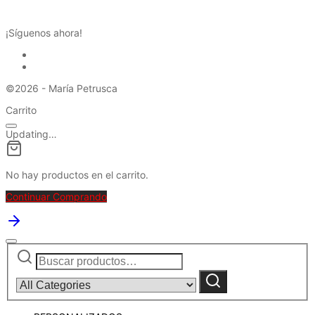
REDES SOCIALES
¡Síguenos ahora!
©2026 - María Petrusca
Carrito
Updating…
No hay productos en el carrito.
Continuar Comprando
Buscar
Narrow
por:
by
category:
Buscar