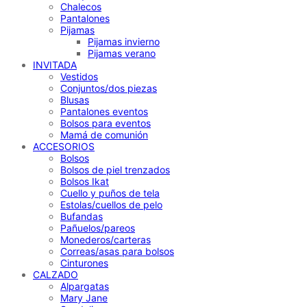
Chalecos
Pantalones
Pijamas
Pijamas invierno
Pijamas verano
INVITADA
Vestidos
Conjuntos/dos piezas
Blusas
Pantalones eventos
Bolsos para eventos
Mamá de comunión
ACCESORIOS
Bolsos
Bolsos de piel trenzados
Bolsos Ikat
Cuello y puños de tela
Estolas/cuellos de pelo
Bufandas
Pañuelos/pareos
Monederos/carteras
Correas/asas para bolsos
Cinturones
CALZADO
Alpargatas
Mary Jane