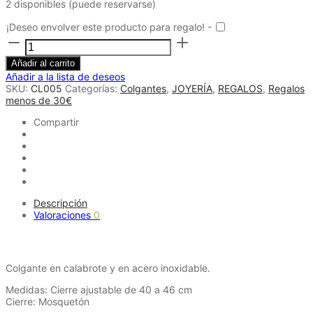
2 disponibles (puede reservarse)
¡Deseo envolver este producto para regalo! -
Colgante
Calabrote
cantidad
Añadir al carrito
Añadir a la lista de deseos
SKU:
CL005
Categorías:
Colgantes
,
JOYERÍA
,
REGALOS
,
Regalos
menos de 30€
Compartir
Descripción
Valoraciones
0
Descripción
Colgante en calabrote y en acero inoxidable.
Medidas: Cierre ajustable de 40 a 46 cm
Cierre: Mosquetón