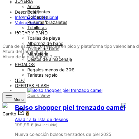
JOYERÍA
Anillos
Pendientes
Descripción
Colgantes
Información adicional
Pulseras/brazaletes
Valoraciones
0
Tobilleras
HOGAR Y BAÑO
Descripción
Toallas de playa
Albornoz de baño
Cuña de esparto con escote en pico y plataforma tipo valenciana del 
Toallas de baño
Altura del tacón 8 cm.
Mantelería
Altura de la plataforma 2 cm.
Cestos de almacenaje
REGALOS
Regalos menos de 30€
Tarjetas regalo
Productos relacionados
NEW
OFERTAS FLASH
Quick View
Menu
Bolso shopper piel trenzado camel
Carrito
0
Añadir a la lista de deseos
199,99
€
(IVA incluido)
Nueva colección bolsos trenzados de piel 2025