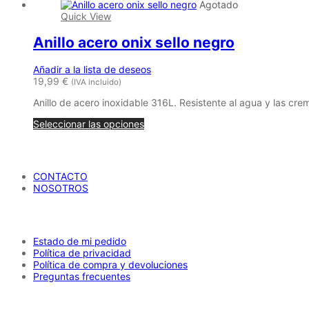
Agotado
tiene
Quick View
múltiples
variantes.
Anillo acero onix sello negro
Las
opciones
se
Añadir a la lista de deseos
pueden
19,99
€
(IVA incluido)
elegir
en
Anillo de acero inoxidable 316L. Resistente al agua y las cre
la
página
Seleccionar las opciones
de
producto
María Petrusca
CONTACTO
NOSOTROS
AYUDA
Estado de mi pedido
Política de privacidad
Política de compra y devoluciones
Preguntas frecuentes
CATÁLOGO