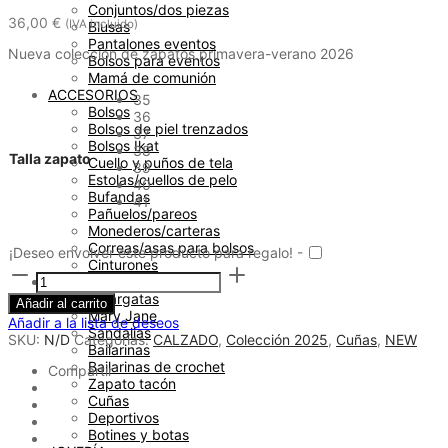
Conjuntos/dos piezas
36,00
€
(IVA incluido)
Blusas
Pantalones eventos
Nueva colección de zapatos primavera-verano 2026
Bolsos para eventos
Mamá de comunión
ACCESORIOS
35
Bolsos
36
Bolsos de piel trenzados
37
Bolsos Ikat
38
Talla zapato
Cuello y puños de tela
39
Estolas/cuellos de pelo
40
Bufandas
41
Pañuelos/pareos
Monederos/carteras
Correas/asas para bolsos
¡Deseo envolver este producto para regalo! -
Cinturones
Cuña
CALZADO
de
Alpargatas
Añadir al carrito
esparto
Mary Jane
mediana
Añadir a la lista de deseos
Sandalias
taupe
SKU:
N/D
Categorías:
CALZADO
,
Colección 2025
,
Cuñas
,
NEW
Bailarinas
en
Bailarinas de crochet
Compartir
pico
Zapato tacón
cantidad
Cuñas
Deportivos
Botines y botas