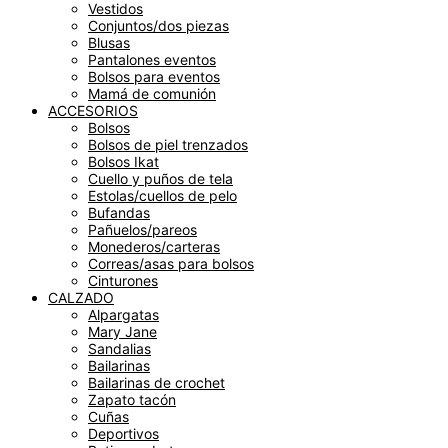
Vestidos
Conjuntos/dos piezas
Blusas
Pantalones eventos
Bolsos para eventos
Mamá de comunión
ACCESORIOS
Bolsos
Bolsos de piel trenzados
Bolsos Ikat
Cuello y puños de tela
Estolas/cuellos de pelo
Bufandas
Pañuelos/pareos
Monederos/carteras
Correas/asas para bolsos
Cinturones
CALZADO
Alpargatas
Mary Jane
Sandalias
Bailarinas
Bailarinas de crochet
Zapato tacón
Cuñas
Deportivos