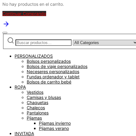
No hay productos en el carrito.
Continuar Comprando
Buscar
Narrow
por:
by
category:
PERSONALIZADOS
Bolsos personalizados
Bolsos de viaje personalizados
Neceseres personalizados
Fundas ordenador y tablet
Bolsos de carrito bebé
ROPA
Vestidos
Camisas y blusas
Chaquetas
Chalecos
Pantalones
Pijamas
Pijamas invierno
Pijamas verano
INVITADA