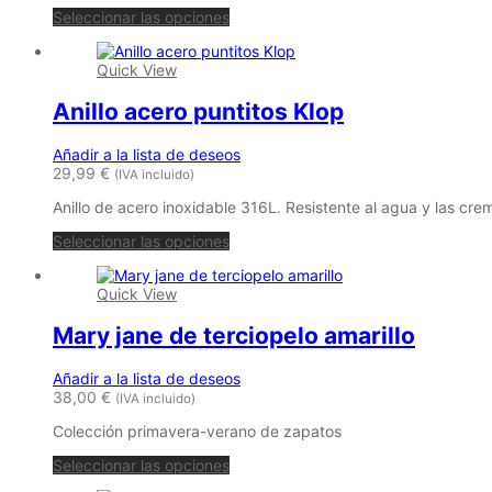
Seleccionar las opciones
Quick View
Anillo acero puntitos Klop
Añadir a la lista de deseos
29,99
€
(IVA incluido)
Anillo de acero inoxidable 316L. Resistente al agua y las cre
Seleccionar las opciones
Quick View
Mary jane de terciopelo amarillo
Añadir a la lista de deseos
38,00
€
(IVA incluido)
Colección primavera-verano de zapatos
Este
Seleccionar las opciones
producto