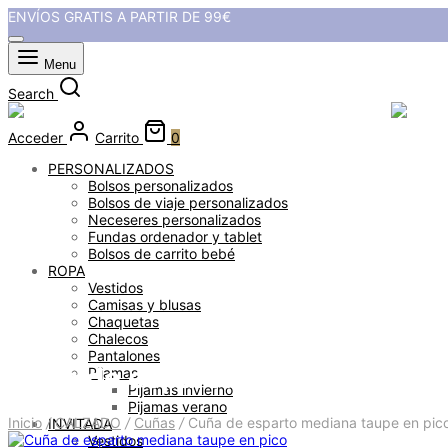
ENVÍOS GRATIS A PARTIR DE 99€
Menu
Search
Acceder
Carrito
0
PERSONALIZADOS
Bolsos personalizados
Bolsos de viaje personalizados
Neceseres personalizados
Fundas ordenador y tablet
Bolsos de carrito bebé
ROPA
Vestidos
Camisas y blusas
Chaquetas
Chalecos
Pantalones
Cuña de esparto mediana taupe
Pijamas
Pijamas invierno
Pijamas verano
Inicio
/
CALZADO
/
Cuñas
/
Cuña de esparto mediana taupe en pic
INVITADA
Vestidos