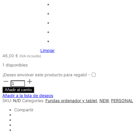
Limpiar
46,00
€
(IVA incluido)
1 disponibles
¡Deseo envolver este producto para regalo! -
Funda
de
Añadir al carrito
ordenador
personalizada
Añadir a la lista de deseos
amarilla
SKU:
N/D
Categorías:
Fundas ordenador y tablet
,
NEW
,
PERSONAL
Toja
Compartir
cantidad