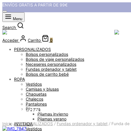
ENVÍOS GRATIS A PARTIR DE 99€
Menu
Search
Acceder
Carrito
0
PERSONALIZADOS
Bolsos personalizados
Bolsos de viaje personalizados
Neceseres personalizados
Fundas ordenador y tablet
Bolsos de carrito bebé
ROPA
Vestidos
Camisas y blusas
Chaquetas
Chalecos
Pantalones
Funda de ordenador personaliza
Pijamas
Pijamas invierno
Pijamas verano
Inicio
/
PERSONALIZADOS
/
Fundas ordenador y tablet
/
Funda de o
INVITADA
Vestidos