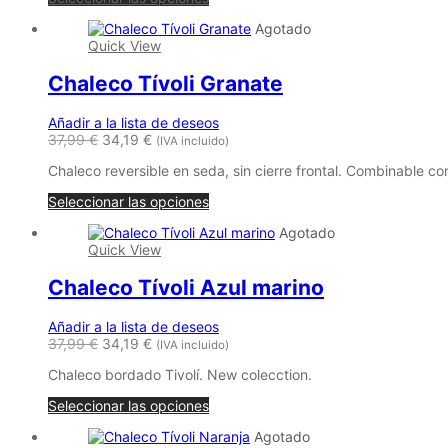
33,99 €
producto
hasta
Agotado
tiene
39,99 €
Quick View
múltiples
variantes.
Chaleco Tívoli Granate
Las
opciones
se
Añadir a la lista de deseos
pueden
37,99
€
34,19
€
(IVA incluido)
elegir
en
Chaleco reversible en seda, sin cierre frontal. Combinable c
la
página
Seleccionar las opciones
de
Agotado
producto
Quick View
Chaleco Tívoli Azul marino
Añadir a la lista de deseos
37,99
€
34,19
€
(IVA incluido)
Chaleco bordado Tivolí. New colecction.
Seleccionar las opciones
Agotado