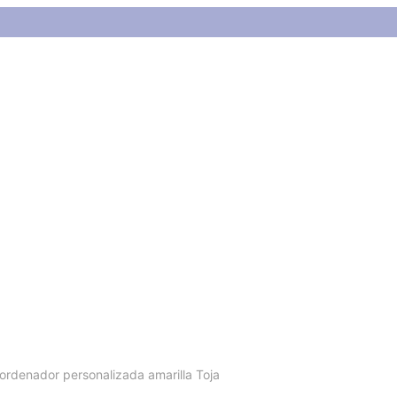
da amarilla Toja
rdenador personalizada amarilla Toja