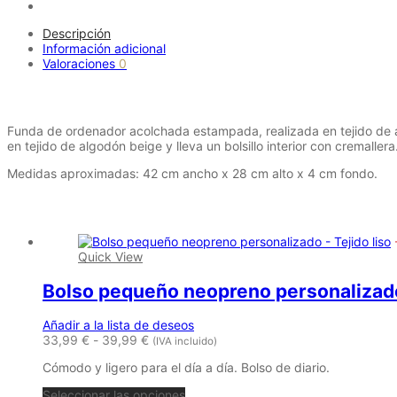
Descripción
Información adicional
Valoraciones
0
Descripción
Funda de ordenador acolchada estampada, realizada en tejido de alg
en tejido de algodón beige y lleva un bolsillo interior con cremallera
Medidas aproximadas: 42 cm ancho x 28 cm alto x 4 cm fondo.
Productos relacionados
Quick View
Bolso pequeño neopreno personalizado 
Añadir a la lista de deseos
Rango
33,99
€
-
39,99
€
(IVA incluido)
de
Cómodo y ligero para el día a día. Bolso de diario.
precios:
desde
Este
Seleccionar las opciones