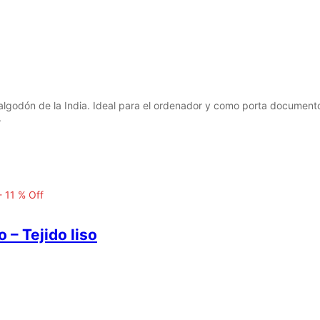
odón de la India. Ideal para el ordenador y como porta documentos. 
.
-
11
%
Off
– Tejido liso