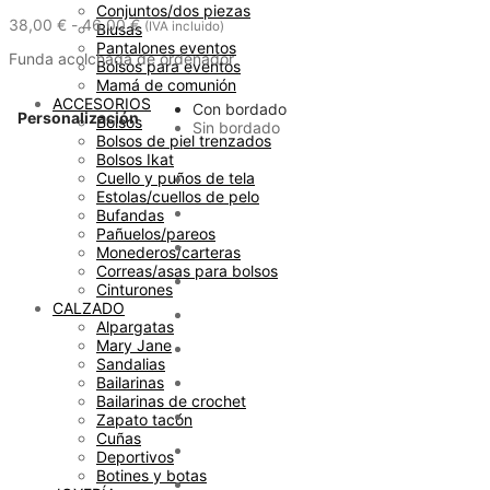
Conjuntos/dos piezas
Rango
38,00
€
-
46,00
€
(IVA incluido)
Blusas
de
Pantalones eventos
Funda acolchada de ordenador
precios:
Bolsos para eventos
desde
Mamá de comunión
38,00 €
ACCESORIOS
Con bordado
hasta
Personalización
Bolsos
Sin bordado
46,00 €
Bolsos de piel trenzados
Bolsos Ikat
Cuello y puños de tela
Estolas/cuellos de pelo
Bufandas
Pañuelos/pareos
Monederos/carteras
Correas/asas para bolsos
Cinturones
CALZADO
Alpargatas
Mary Jane
Sandalias
Bailarinas
Bailarinas de crochet
Zapato tacón
Cuñas
Deportivos
Botines y botas