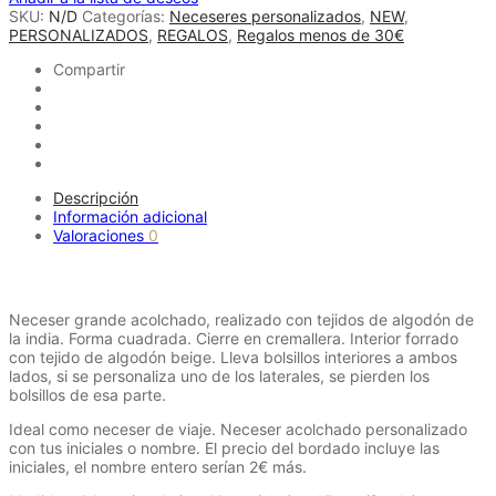
Sicilia
SKU:
N/D
Categorías:
Neceseres personalizados
,
NEW
,
cantidad
PERSONALIZADOS
,
REGALOS
,
Regalos menos de 30€
Compartir
Descripción
Información adicional
Valoraciones
0
Descripción
Neceser grande acolchado, realizado con tejidos de algodón de
la india. Forma cuadrada. Cierre en cremallera. Interior forrado
con tejido de algodón beige. Lleva bolsillos interiores a ambos
lados, si se personaliza uno de los laterales, se pierden los
bolsillos de esa parte.
Ideal como neceser de viaje. Neceser acolchado personalizado
con tus iniciales o nombre. El precio del bordado incluye las
iniciales, el nombre entero serían 2€ más.