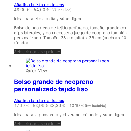
Añadir a la lista de deseos
Rango
48,00
€
-
54,00
€
(IVA incluido)
de
Ideal para el día a día y súper ligero
precios:
desde
Bolso de neopreno de tejido perforado, tamaño grande con
48,00 €
clips laterales, y con neceser a juego de neopreno también
hasta
personalizado. Tamaño: 38 cm (alto) x 36 cm (ancho) x 10
54,00 €
(fondo).
Este
Seleccionar las opciones
producto
tiene
múltiples
Quick View
variantes.
Las
Bolso grande de neopreno
opciones
se
personalizado tejido liso
pueden
elegir
Añadir a la lista de deseos
en
Rango
Rango
47,99
€
-
53,99
€
38,39
€
-
43,19
€
la
(IVA incluido)
de
de
página
Ideal para la primavera y el verano, cómodo y súper ligero.
precios:
precios:
de
desde
desde
producto
Este
Seleccionar las opciones
47,99 €
38,39 €
producto
hasta
hasta