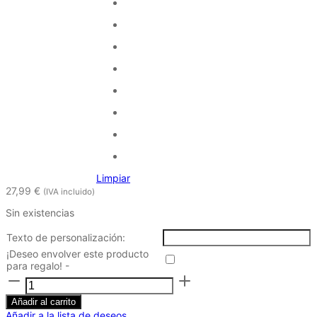
Limpiar
27,99
€
(IVA incluido)
Sin existencias
Texto de personalización:
¡Deseo envolver este producto
para regalo! -
Neceser
personalizado
grande
Añadir al carrito
fuscia
Añadir a la lista de deseos