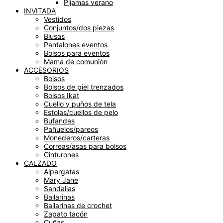
Pijamas verano
INVITADA
Vestidos
Conjuntos/dos piezas
Blusas
Pantalones eventos
Bolsos para eventos
Mamá de comunión
ACCESORIOS
Bolsos
Bolsos de piel trenzados
Bolsos Ikat
Cuello y puños de tela
Estolas/cuellos de pelo
Bufandas
Pañuelos/pareos
Monederos/carteras
Correas/asas para bolsos
Cinturones
CALZADO
Alpargatas
Mary Jane
Sandalias
Bailarinas
Bailarinas de crochet
Zapato tacón
Cuñas