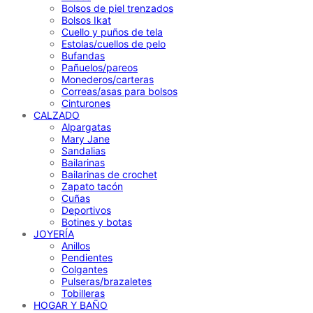
Bolsos de piel trenzados
Bolsos Ikat
Cuello y puños de tela
Estolas/cuellos de pelo
Bufandas
Pañuelos/pareos
Monederos/carteras
Correas/asas para bolsos
Cinturones
CALZADO
Alpargatas
Mary Jane
Sandalias
Bailarinas
Bailarinas de crochet
Zapato tacón
Cuñas
Deportivos
Botines y botas
JOYERÍA
Anillos
Pendientes
Colgantes
Pulseras/brazaletes
Tobilleras
HOGAR Y BAÑO