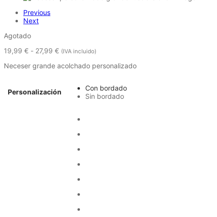
Previous
Next
Agotado
Rango
19,99
€
-
27,99
€
(IVA incluido)
de
Neceser grande acolchado personalizado
precios:
desde
19,99 €
Con bordado
hasta
Personalización
Sin bordado
27,99 €