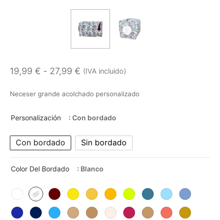
Rango
19,99
€
-
27,99
€
(IVA incluido)
de
Neceser grande acolchado personalizado
precios:
desde
Personalización
: Con bordado
19,99 €
Con bordado
Sin bordado
hasta
27,99 €
Color Del Bordado
: Blanco