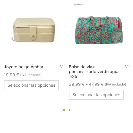
Agotado
Joyero beige Ámbar
Bolso de viaje
personalizado verde agua
19,99
€
(IVA incluido)
Toja
Este
Rango
39,99
€
-
47,99
€
(IVA incluido)
Seleccionar las opciones
e
producto
de
Este
ducto
Seleccionar las opciones
tiene
prod
precios:
ne
múltiples
tiene
desde
tiples
variantes.
múlti
39,99 €
iantes.
Las
varia
s
hasta
opciones
Las
iones
47,99 €
se
opci