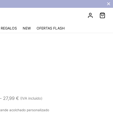
REGALOS
NEW
OFERTAS FLASH
 agua Sicilia
Rango
-
27,99
€
(IVA incluido)
de
rande acolchado personalizado
precios: