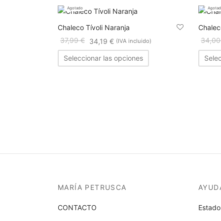
Agotado
Agota
Chaleco Tívoli Naranja
Chalec
37,99
€
34,0
34,19
€
(IVA incluido)
Seleccionar las opciones
Selec
MARÍA PETRUSCA
AYUD
CONTACTO
Estado