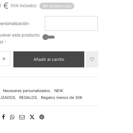
9
€
(IVA incluido)
Sin existencias
ersonalización:
volver este producto
o! -
Añadir al carrito
:
Neceseres personalizados
,
NEW
,
LIZADOS
,
REGALOS
,
Regalos menos de 30€