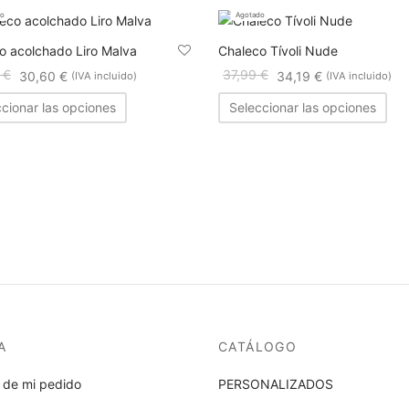
do
Agotado
o acolchado Liro Malva
Chaleco Tívoli Nude
0
€
37,99
€
30,60
€
34,19
€
(IVA incluido)
(IVA incluido)
Este
cionar las opciones
Seleccionar las opciones
producto
tiene
múltiples
variantes.
Las
opciones
se
pueden
elegir
en
la
A
CATÁLOGO
página
de
 de mi pedido
PERSONALIZADOS
producto