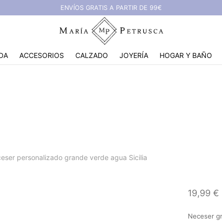
ENVÍOS GRATIS A PARTIR DE 99€
DA
ACCESORIOS
CALZADO
JOYERÍA
HOGAR Y BAÑO
onalizado grande verde
ser personalizado grande verde agua Sicilia
19,99
€
Neceser g