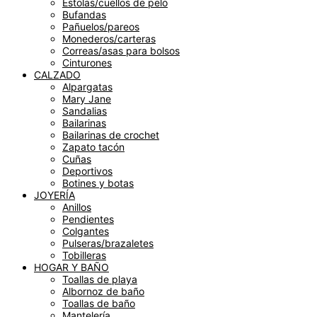
Estolas/cuellos de pelo
Bufandas
Pañuelos/pareos
Monederos/carteras
Correas/asas para bolsos
Cinturones
CALZADO
Alpargatas
Mary Jane
Sandalias
Bailarinas
Bailarinas de crochet
Zapato tacón
Cuñas
Deportivos
Botines y botas
JOYERÍA
Anillos
Pendientes
Colgantes
Pulseras/brazaletes
Tobilleras
HOGAR Y BAÑO
Toallas de playa
Albornoz de baño
Toallas de baño
Mantelería