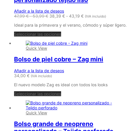
Añadir a la lista de deseos
Rango
Rango
47,99
€
-
53,99
€
38,39
€
-
43,19
€
(IVA incluido)
de
de
Ideal para la primavera y el verano, cómodo y súper ligero.
precios:
precios:
desde
desde
Este
Seleccionar las opciones
47,99 €
38,39 €
producto
hasta
hasta
tiene
53,99 €
43,19 €
Quick View
múltiples
variantes.
Bolso de piel cobre – Zag mini
Las
opciones
se
Añadir a la lista de deseos
pueden
34,00
€
(IVA incluido)
elegir
en
El nuevo modelo Zag es ideal con todos los looks
la
Este
página
Seleccionar las opciones
producto
de
tiene
producto
múltiples
Quick View
variantes.
Las
Bolso grande de neopreno
opciones
se