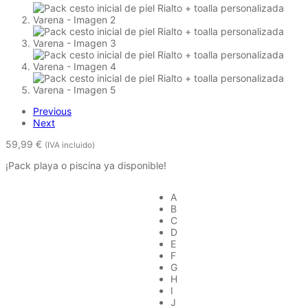
Previous
Next
59,99
€
(IVA incluido)
¡Pack playa o piscina ya disponible!
A
B
C
D
E
F
G
H
I
J