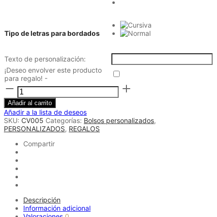
Tipo de letras para bordados
Texto de personalización:
¡Deseo envolver este producto
para regalo! -
Pack
cesto
inicial
Añadir al carrito
de
Añadir a la lista de deseos
piel
SKU:
CV005
Categorías:
Bolsos personalizados
,
Rialto
PERSONALIZADOS
,
REGALOS
+
Compartir
toalla
personalizada
Varena
cantidad
Descripción
Información adicional
Valoraciones
0