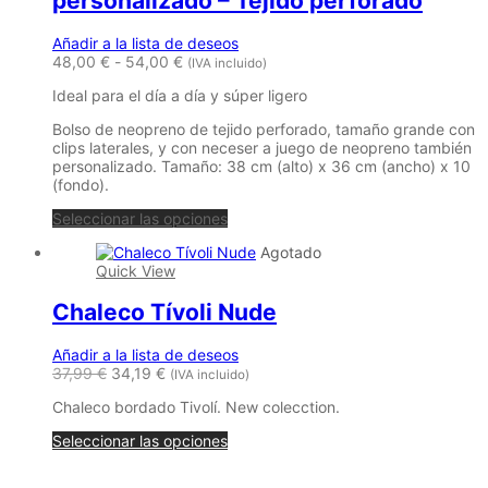
personalizado – Tejido perforado
pueden
elegir
Añadir a la lista de deseos
en
Rango
48,00
€
-
54,00
€
la
(IVA incluido)
de
página
Ideal para el día a día y súper ligero
precios:
de
desde
producto
Bolso de neopreno de tejido perforado, tamaño grande con
48,00 €
clips laterales, y con neceser a juego de neopreno también
hasta
personalizado. Tamaño: 38 cm (alto) x 36 cm (ancho) x 10
54,00 €
(fondo).
Este
Seleccionar las opciones
producto
Agotado
tiene
Quick View
múltiples
variantes.
Chaleco Tívoli Nude
Las
opciones
se
Añadir a la lista de deseos
pueden
37,99
€
34,19
€
(IVA incluido)
elegir
en
Chaleco bordado Tivolí. New colecction.
la
página
Seleccionar las opciones
de
producto
María Petrusca