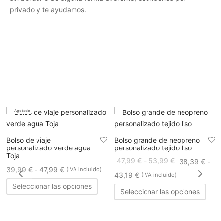
privado y te ayudamos.
Productos relacionados
Agotado
Bolso de viaje
Bolso grande de neopreno
personalizado verde agua
personalizado tejido liso
Toja
Rango
47,99
€
-
53,99
€
38,39
€
-
Rango
39,99
€
-
47,99
€
(IVA incluido)
de
Rango
43,19
€
(IVA incluido)
de
Este
precios:
de
Este
Seleccionar las opciones
Seleccionar las opciones
producto
precios:
desde
prod
precios:
tiene
desde
tiene
47,99 €
desde
múltiples
39,99 €
múlti