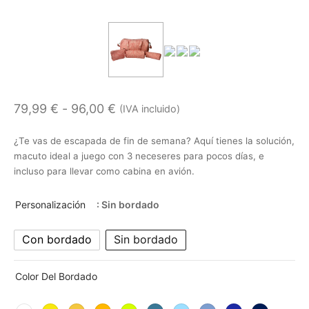
Rango
79,99
€
-
96,00
€
(IVA incluido)
de
¿Te vas de escapada de fin de semana? Aquí tienes la solución,
precios:
macuto ideal a juego con 3 neceseres para pocos días, e
desde
incluso para llevar como cabina en avión.
79,99 €
Personalización
: Sin bordado
hasta
96,00 €
Con bordado
Sin bordado
Color Del Bordado