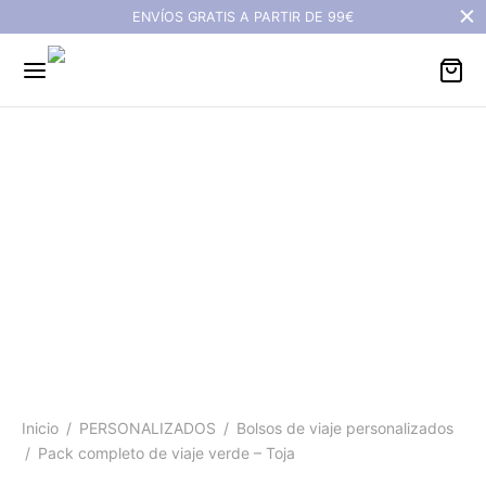
ENVÍOS GRATIS A PARTIR DE 99€
Pack completo de viaje
verde - Toja
Inicio
/
PERSONALIZADOS
/
Bolsos de viaje personalizados
/
Pack completo de viaje verde – Toja