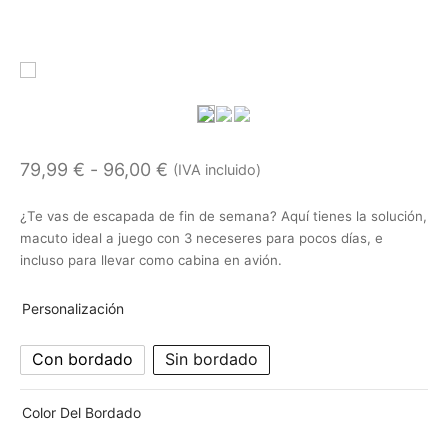
Rango
79,99
€
-
96,00
€
(IVA incluido)
de
¿Te vas de escapada de fin de semana? Aquí tienes la solución,
precios:
macuto ideal a juego con 3 neceseres para pocos días, e
desde
incluso para llevar como cabina en avión.
79,99 €
Personalización
hasta
96,00 €
Con bordado
Sin bordado
Color Del Bordado