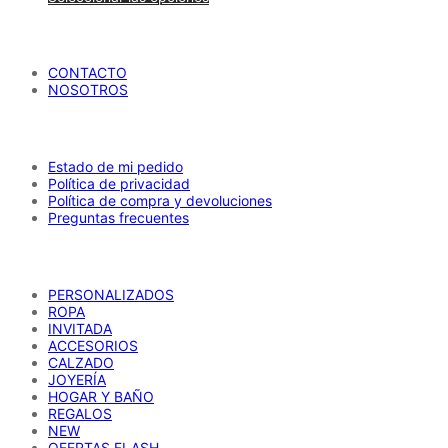
de
producto
María Petrusca
CONTACTO
NOSOTROS
AYUDA
Estado de mi pedido
Política de privacidad
Política de compra y devoluciones
Preguntas frecuentes
CATÁLOGO
PERSONALIZADOS
ROPA
INVITADA
ACCESORIOS
CALZADO
JOYERÍA
HOGAR Y BAÑO
REGALOS
NEW
OFERTAS FLASH