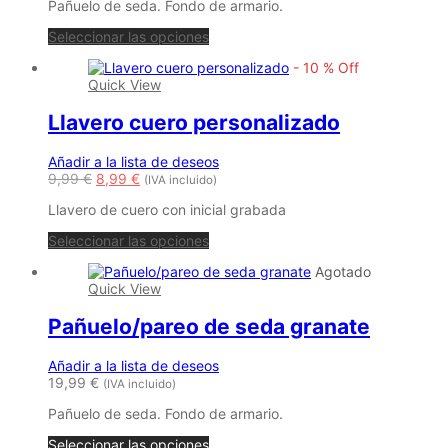
en
Pañuelo de seda. Fondo de armario.
la
página
Seleccionar las opciones
de
-
10
%
Off
producto
Quick View
Llavero cuero personalizado
Añadir a la lista de deseos
El
El
9,99
€
8,99
€
(IVA incluido)
precio
precio
Llavero de cuero con inicial grabada
original
actual
era:
es:
Este
Seleccionar las opciones
9,99 €.
8,99 €.
producto
Agotado
tiene
Quick View
múltiples
variantes.
Pañuelo/pareo de seda granate
Las
opciones
se
Añadir a la lista de deseos
pueden
19,99
€
(IVA incluido)
elegir
en
Pañuelo de seda. Fondo de armario.
la
página
Seleccionar las opciones