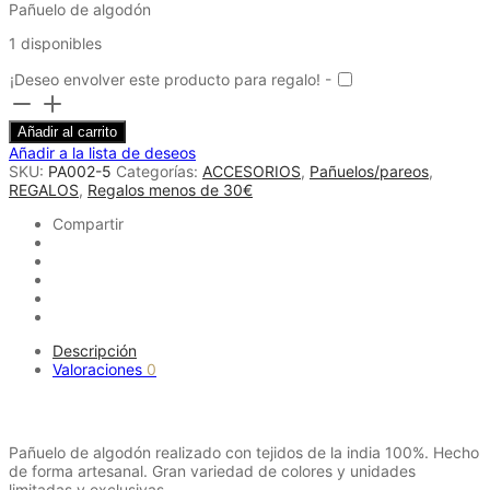
Pañuelo de algodón
1 disponibles
¡Deseo envolver este producto para regalo! -
Pañuelo/pareo
de
Añadir al carrito
algodón
Añadir a la lista de deseos
fuscia
SKU:
PA002-5
Categorías:
ACCESORIOS
,
Pañuelos/pareos
,
cantidad
REGALOS
,
Regalos menos de 30€
Compartir
Descripción
Valoraciones
0
Descripción
Pañuelo de algodón realizado con tejidos de la india 100%. Hecho
de forma artesanal. Gran variedad de colores y unidades
limitadas y exclusivas.