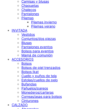
Camisas y blusas
Chaquetas
Chalecos
Pantalones
Pijamas
Pijamas invierno
Pijamas verano
INVITADA
Vestidos
Conjuntos/dos piezas
Blusas
Pantalones eventos
Bolsos para eventos
Mamá de comunión
ACCESORIOS
Bolsos
Bolsos de piel trenzados
Bolsos Ikat
Cuello y puños de tela
Estolas/cuellos de pelo
Bufandas
Pañuelos/pareos
Monederos/carteras
Correas/asas para bolsos
Cinturones
CALZADO
Alpargatas