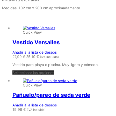
Medidas: 102 cm x 200 cm aproximadamente
Productos relacionados
Quick View
Vestido Versalles
Añadir a la lista de deseos
27,99
€
25,19
€
(IVA incluido)
Vestido para playa o piscina. Muy ligero y cómodo.
Este
Seleccionar las opciones
producto
tiene
Quick View
múltiples
variantes.
Pañuelo/pareo de seda verde
Las
opciones
se
Añadir a la lista de deseos
pueden
19,99
€
(IVA incluido)
elegir