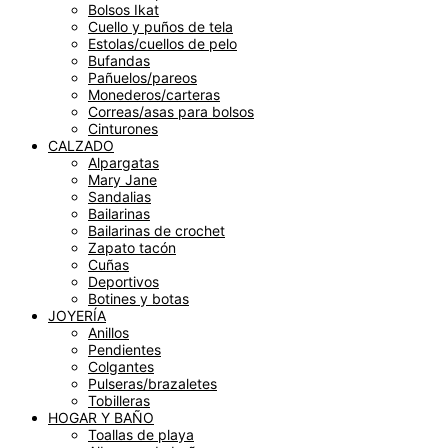
Bolsos Ikat
Cuello y puños de tela
Estolas/cuellos de pelo
Bufandas
Pañuelos/pareos
Monederos/carteras
Correas/asas para bolsos
Cinturones
CALZADO
Alpargatas
Mary Jane
Sandalias
Bailarinas
Bailarinas de crochet
Zapato tacón
Cuñas
Deportivos
Botines y botas
JOYERÍA
Anillos
Pendientes
Colgantes
Pulseras/brazaletes
Tobilleras
HOGAR Y BAÑO
Toallas de playa