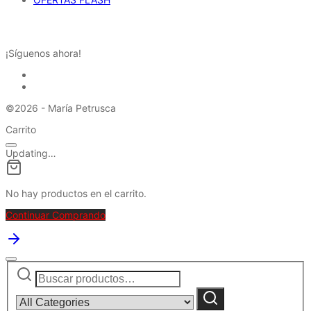
REDES SOCIALES
¡Síguenos ahora!
©2026 - María Petrusca
Carrito
Updating…
No hay productos en el carrito.
Continuar Comprando
Buscar
Narrow
por:
by
category:
Buscar