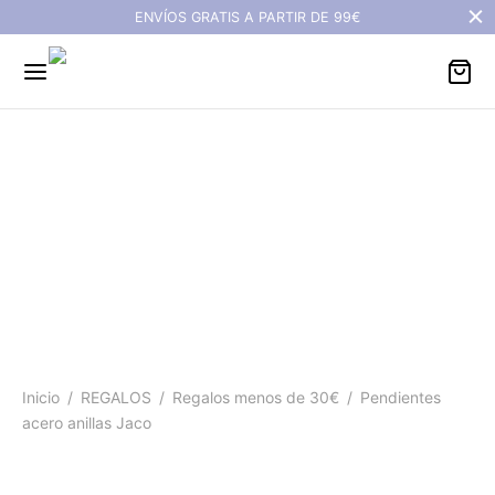
ENVÍOS GRATIS A PARTIR DE 99€
Pendientes acero anillas
Jaco
Inicio
/
REGALOS
/
Regalos menos de 30€
/
Pendientes
acero anillas Jaco