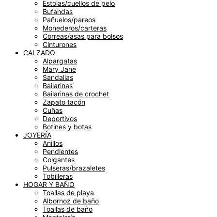
Estolas/cuellos de pelo
Bufandas
Pañuelos/pareos
Monederos/carteras
Correas/asas para bolsos
Cinturones
CALZADO
Alpargatas
Mary Jane
Sandalias
Bailarinas
Bailarinas de crochet
Zapato tacón
Cuñas
Deportivos
Botines y botas
JOYERÍA
Anillos
Pendientes
Colgantes
Pulseras/brazaletes
Tobilleras
HOGAR Y BAÑO
Toallas de playa
Albornoz de baño
Toallas de baño