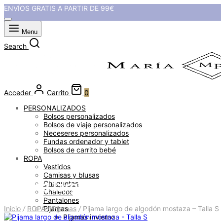
ENVÍOS GRATIS A PARTIR DE 99€
Menu
Search
Acceder
Carrito
0
PERSONALIZADOS
Bolsos personalizados
Bolsos de viaje personalizados
Neceseres personalizados
Fundas ordenador y tablet
Bolsos de carrito bebé
ROPA
Vestidos
Camisas y blusas
Pijama largo de algodón mostaza
Chaquetas
Chalecos
Pantalones
Inicio
/
ROPA
/
Pijamas
/
Pijama largo de algodón mostaza – Talla S
Pijamas
Pijamas invierno