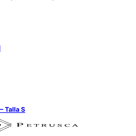
M
– Talla S