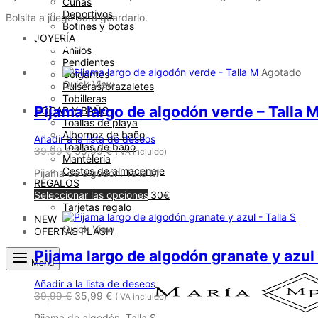
Cuñas
Deportivos
Bolsita a juego para guardarlo.
Botines y botas
JOYERÍA
Productos relacionados
Anillos
Pendientes
Agotado
Colgantes
Quick View
Pulseras/brazaletes
Tobilleras
Pijama largo de algodón verde – Talla 
HOGAR Y BAÑO
Toallas de playa
Albornoz de baño
Añadir a la lista de deseos
Toallas de baño
39,99
€
35,99
€
(IVA incluido)
Mantelería
Cestos de almacenaje
Pijama de algodón. Talla M
REGALOS
Regalos menos de 30€
Seleccionar las opciones
Tarjetas regalo
NEW
Quick View
OFERTAS FLASH
Pijama largo de algodón granate y azul 
Menu
Añadir a la lista de deseos
39,99
€
35,99
€
(IVA incluido)
Pijama de algodón. Talla S