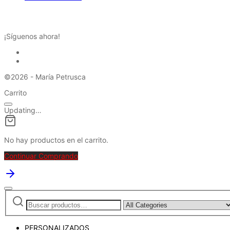
REDES SOCIALES
¡Síguenos ahora!
©2026 - María Petrusca
Carrito
Updating…
No hay productos en el carrito.
Continuar Comprando
Buscar
Narrow
por:
by
category:
PERSONALIZADOS