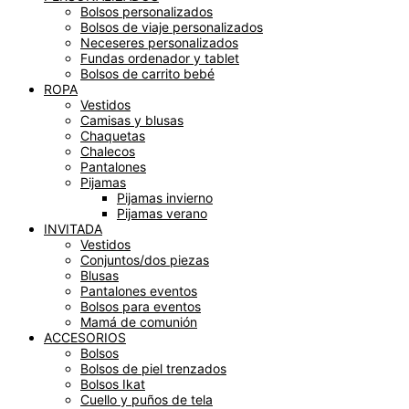
Bolsos personalizados
Bolsos de viaje personalizados
Neceseres personalizados
Fundas ordenador y tablet
Bolsos de carrito bebé
ROPA
Vestidos
Camisas y blusas
Chaquetas
Chalecos
Pantalones
Pijamas
Pijamas invierno
Pijamas verano
INVITADA
Vestidos
Conjuntos/dos piezas
Blusas
Pantalones eventos
Bolsos para eventos
Mamá de comunión
ACCESORIOS
Bolsos
Bolsos de piel trenzados
Bolsos Ikat
Cuello y puños de tela