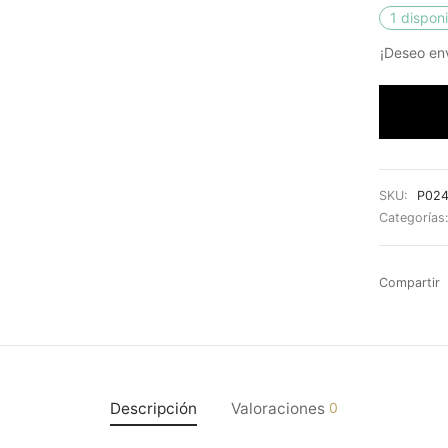
1 dispon
¡Deseo env
SKU:
P02
Categorías
Compartir
Descripción
Valoraciones
0