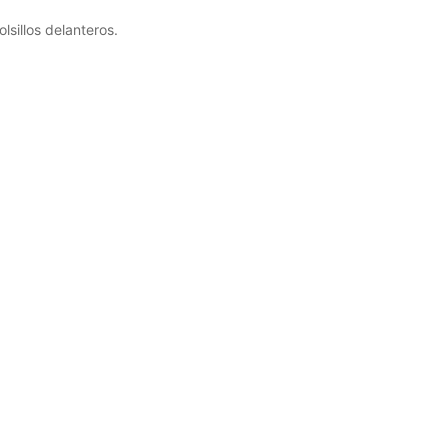
lsillos delanteros.
Talla
Pijama largo de seda verde y rosa –
Talla S
39,99
€
35,99
€
(IVA incluido)
Seleccionar las opciones