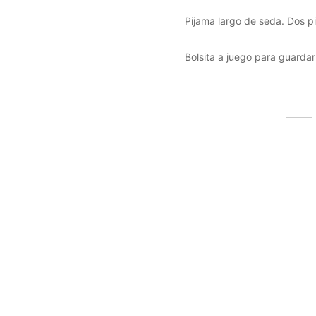
Pijama largo de seda. Dos pi
Bolsita a juego para guardar
Productos relacionados
Pijama largo de seda granate – Talla
Pijama
XL
Talla M
39,99
€
32,0
35,99
€
(IVA incluido)
Seleccionar las opciones
Selec