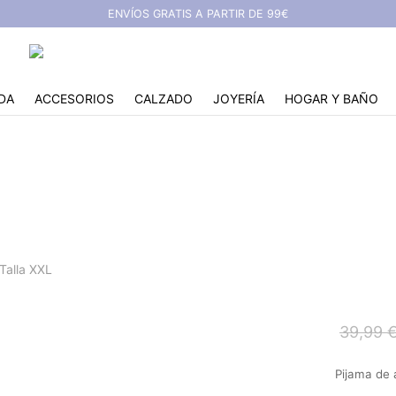
ENVÍOS GRATIS A PARTIR DE 99€
DA
ACCESORIOS
CALZADO
JOYERÍA
HOGAR Y BAÑO
ma largo de seda - Tall
Talla XXL
39,99
Pijama de 