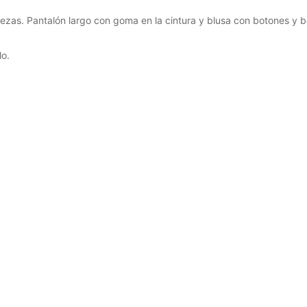
ezas. Pantalón largo con goma en la cintura y blusa con botones y bo
lo.
 corto de algodón pistacho –
Pijama corto de algodón rosa – 
S
0
€
32,00
€
28,80
€
28,80
€
(IVA incluido)
(IVA incluido)
cionar las opciones
Seleccionar las opciones