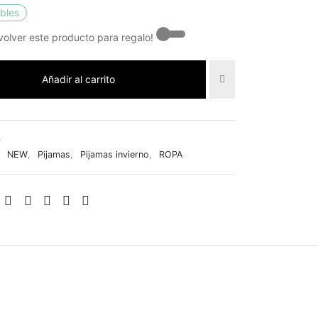
ibles
olver este producto para regalo! -
Añadir al carrito
4
:
NEW
,
Pijamas
,
Pijamas invierno
,
ROPA