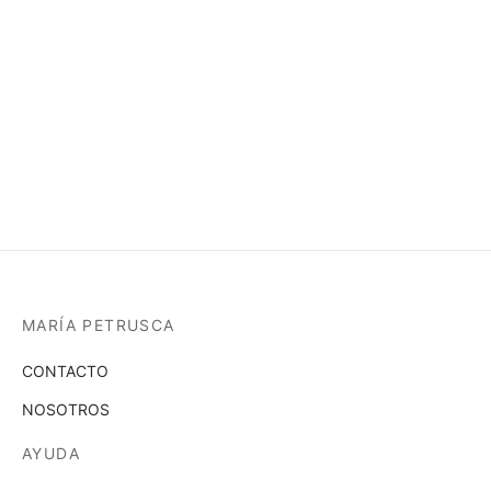
35,99
€
35,99
€
Seleccionar las opciones
Seleccionar las opciones
MARÍA PETRUSCA
CONTACTO
NOSOTROS
AYUDA