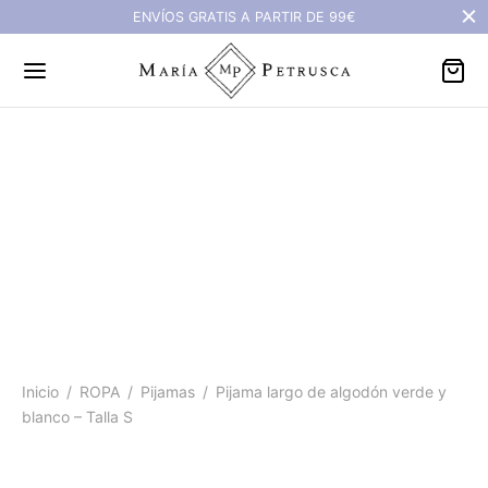
ENVÍOS GRATIS A PARTIR DE 99€
Pijama largo de algodón
verde y blanco - Talla S
Inicio
/
ROPA
/
Pijamas
/
Pijama largo de algodón verde y
blanco – Talla S