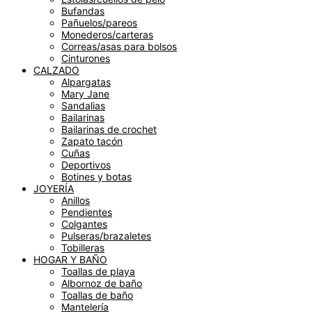
Bufandas
Pañuelos/pareos
Monederos/carteras
Correas/asas para bolsos
Cinturones
CALZADO
Alpargatas
Mary Jane
Sandalias
Bailarinas
Bailarinas de crochet
Zapato tacón
Cuñas
Deportivos
Botines y botas
JOYERÍA
Anillos
Pendientes
Colgantes
Pulseras/brazaletes
Tobilleras
HOGAR Y BAÑO
Toallas de playa
Albornoz de baño
Toallas de baño
Mantelería