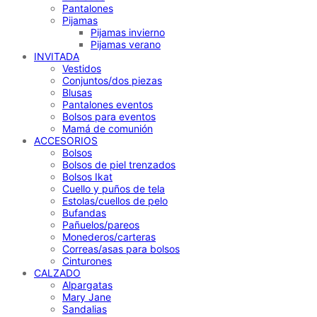
Pantalones
Pijamas
Pijamas invierno
Pijamas verano
INVITADA
Vestidos
Conjuntos/dos piezas
Blusas
Pantalones eventos
Bolsos para eventos
Mamá de comunión
ACCESORIOS
Bolsos
Bolsos de piel trenzados
Bolsos Ikat
Cuello y puños de tela
Estolas/cuellos de pelo
Bufandas
Pañuelos/pareos
Monederos/carteras
Correas/asas para bolsos
Cinturones
CALZADO
Alpargatas
Mary Jane
Sandalias