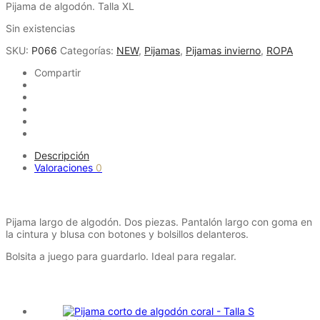
Pijama de algodón. Talla XL
Sin existencias
SKU:
P066
Categorías:
NEW
,
Pijamas
,
Pijamas invierno
,
ROPA
Compartir
Descripción
Valoraciones
0
Descripción
Pijama largo de algodón. Dos piezas. Pantalón largo con goma en
la cintura y blusa con botones y bolsillos delanteros.
Bolsita a juego para guardarlo. Ideal para regalar.
Productos relacionados