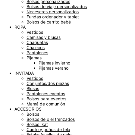
Bolsos personalizados
Bolsos de viaje personalizados
Neceseres personalizados
Fundas ordenador y tablet
Bolsos de carrito bebé
ROPA
Vestidos
Camisas y blusas
Chaquetas
Chalecos
Pantalones
Pijamas
Pijamas invierno
Pijamas verano
INVITADA
Vestidos
Conjuntos/dos piezas
Blusas
Pantalones eventos
Bolsos para eventos
Mamá de comunión
ACCESORIOS
Bolsos
Bolsos de piel trenzados
Bolsos Ikat
Cuello y puños de tela
Estolas/cuellos de pelo