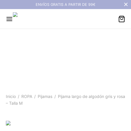
ENVÍOS GRATIS A PARTIR DE 99€
Pijama largo de algodón
Back
Back
Back
Back
Back
Back
Back
Back
Back
gris y rosa - Talla M
SONALIZADOS
A
AMAS
TADA
ESORIOS
ZADO
ERÍA
AR Y BAÑO
ALOS
s personalizados
dos
as invierno
dos
s
rgatas
os
as de playa
los menos de 30€
s de viaje personalizados
sas y blusas
mas verano
untos/dos piezas
s de piel trenzados
 Jane
ientes
rnoz de baño
tas regalo
Inicio
/
ROPA
/
Pijamas
/
Pijama largo de algodón gris y rosa
– Talla M
seres personalizados
uetas
s
s Ikat
lias
antes
as de baño
s ordenador y tablet
ecos
alones eventos
o y puños de tela
rinas
ras/brazaletes
lería