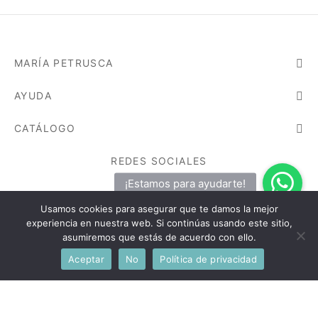
MARÍA PETRUSCA
AYUDA
CATÁLOGO
REDES SOCIALES
¡Síguenos ahora!
Usamos cookies para asegurar que te damos la mejor
experiencia en nuestra web. Si continúas usando este sitio,
asumiremos que estás de acuerdo con ello.
Aceptar
No
Política de privacidad
©2026 - María Petrusca