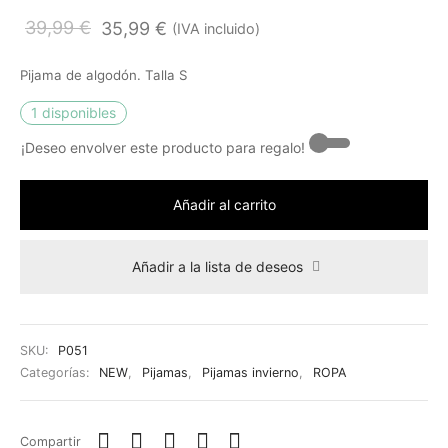
s de carrito bebé
alones
s para eventos
as/cuellos de pelo
rinas de crochet
leras
os de almacenaje
39,99
€
35,99
€
(IVA incluido)
mas
 de comunión
ndas
to tacón
Pijama de algodón. Talla S
elos/pareos
s
1 disponibles
deros/carteras
rtivos
¡Deseo envolver este producto para regalo! -
as/asas para bolsos
es y botas
Añadir al carrito
rones
Añadir a la lista de deseos
SKU:
P051
Categorías:
NEW
,
Pijamas
,
Pijamas invierno
,
ROPA
Compartir