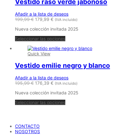
Vestido raso verde jabonoso
Las
opciones
se
Añadir a la lista de deseos
pueden
199,99
€
179,99
€
(IVA incluido)
elegir
en
Nueva colección invitada 2025
la
Este
página
Seleccionar las opciones
producto
de
tiene
producto
Quick View
múltiples
variantes.
Vestido emilie negro y blanco
Las
opciones
se
Añadir a la lista de deseos
pueden
195,99
€
176,39
€
(IVA incluido)
elegir
en
Nueva colección invitada 2025
la
Este
página
Seleccionar las opciones
producto
de
tiene
producto
María Petrusca
múltiples
variantes.
CONTACTO
Las
NOSOTROS
opciones
se