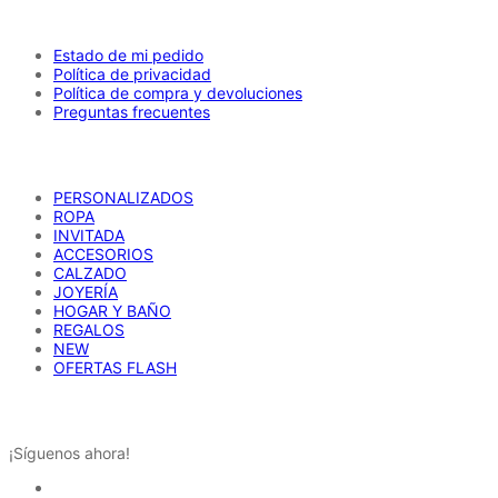
AYUDA
pueden
elegir
en
Estado de mi pedido
la
Política de privacidad
página
Política de compra y devoluciones
de
Preguntas frecuentes
producto
CATÁLOGO
PERSONALIZADOS
ROPA
INVITADA
ACCESORIOS
CALZADO
JOYERÍA
HOGAR Y BAÑO
REGALOS
NEW
OFERTAS FLASH
REDES SOCIALES
¡Síguenos ahora!