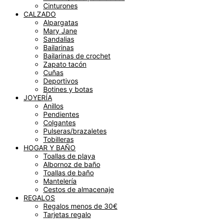
Cinturones
CALZADO
Alpargatas
Mary Jane
Sandalias
Bailarinas
Bailarinas de crochet
Zapato tacón
Cuñas
Deportivos
Botines y botas
JOYERÍA
Anillos
Pendientes
Colgantes
Pulseras/brazaletes
Tobilleras
HOGAR Y BAÑO
Toallas de playa
Albornoz de baño
Toallas de baño
Mantelería
Cestos de almacenaje
REGALOS
Regalos menos de 30€
Tarjetas regalo