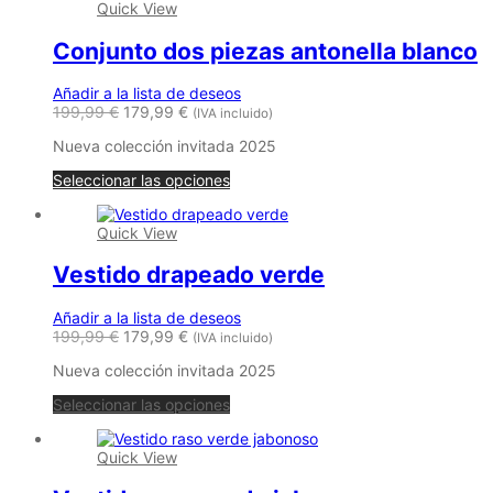
Quick View
Conjunto dos piezas antonella blanco
Añadir a la lista de deseos
199,99
€
179,99
€
(IVA incluido)
Nueva colección invitada 2025
Este
Seleccionar las opciones
producto
tiene
Quick View
múltiples
variantes.
Vestido drapeado verde
Las
opciones
se
Añadir a la lista de deseos
pueden
199,99
€
179,99
€
(IVA incluido)
elegir
en
Nueva colección invitada 2025
la
Este
página
Seleccionar las opciones
producto
de
tiene
producto
Quick View
múltiples
variantes.