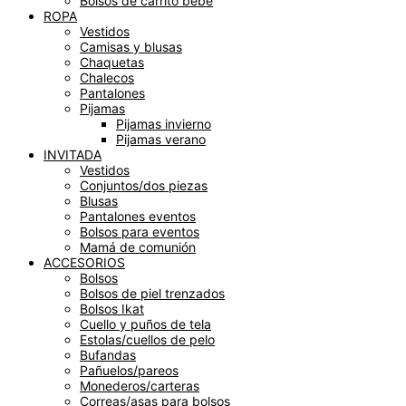
Bolsos de carrito bebé
ROPA
Vestidos
Camisas y blusas
Chaquetas
Chalecos
Pantalones
Pijamas
Pijamas invierno
Pijamas verano
INVITADA
Vestidos
Conjuntos/dos piezas
Blusas
Pantalones eventos
Bolsos para eventos
Mamá de comunión
ACCESORIOS
Bolsos
Bolsos de piel trenzados
Bolsos Ikat
Cuello y puños de tela
Estolas/cuellos de pelo
Bufandas
Pañuelos/pareos
Monederos/carteras
Correas/asas para bolsos