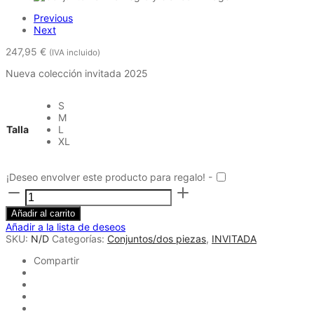
Previous
Next
247,95
€
(IVA incluido)
Nueva colección invitada 2025
S
M
Talla
L
XL
¡Deseo envolver este producto para regalo! -
Conjunto
Zamira
negro
Añadir al carrito
y
Añadir a la lista de deseos
blanco
SKU:
N/D
Categorías:
Conjuntos/dos piezas
,
INVITADA
cantidad
Compartir