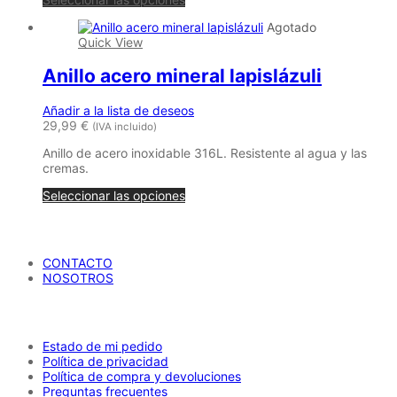
producto
Agotado
tiene
Quick View
múltiples
variantes.
Anillo acero mineral lapislázuli
Las
opciones
se
Añadir a la lista de deseos
pueden
29,99
€
(IVA incluido)
elegir
en
Anillo de acero inoxidable 316L. Resistente al agua y las
la
cremas.
página
de
Seleccionar las opciones
producto
María Petrusca
CONTACTO
NOSOTROS
AYUDA
Estado de mi pedido
Política de privacidad
Política de compra y devoluciones
Preguntas frecuentes