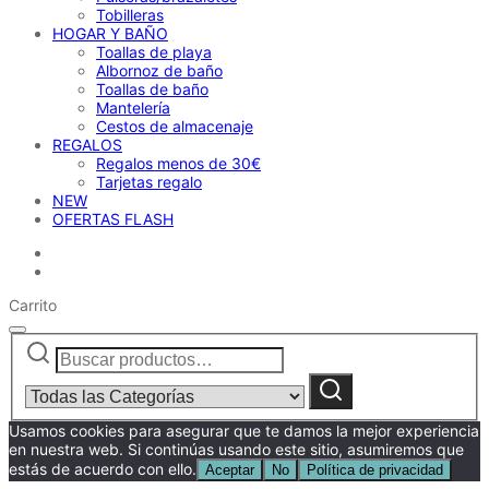
Tobilleras
HOGAR Y BAÑO
Toallas de playa
Albornoz de baño
Toallas de baño
Mantelería
Cestos de almacenaje
REGALOS
Regalos menos de 30€
Tarjetas regalo
NEW
OFERTAS FLASH
Carrito
Buscar
Narrow
por:
by
category:
Buscar
Usamos cookies para asegurar que te damos la mejor experiencia
en nuestra web. Si continúas usando este sitio, asumiremos que
estás de acuerdo con ello.
Aceptar
No
Política de privacidad