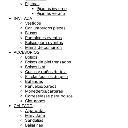
Pijamas
Pijamas invierno
Pijamas verano
INVITADA
Vestidos
Conjuntos/dos piezas
Blusas
Pantalones eventos
Bolsos para eventos
Mamá de comunión
ACCESORIOS
Bolsos
Bolsos de piel trenzados
Bolsos Ikat
Cuello y puños de tela
Estolas/cuellos de pelo
Bufandas
Pañuelos/pareos
Monederos/carteras
Correas/asas para bolsos
Cinturones
CALZADO
Alpargatas
Mary Jane
Sandalias
Bailarinas