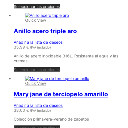
Seleccionar las opciones
Quick View
Anillo acero triple aro
Añadir a la lista de deseos
35,99
€
(IVA incluido)
Anillo de acero inoxidable 316L. Resistente al agua y las
cremas.
Seleccionar las opciones
Quick View
Mary jane de terciopelo amarillo
Añadir a la lista de deseos
38,00
€
(IVA incluido)
Colección primavera-verano de zapatos
Este
Seleccionar las opciones