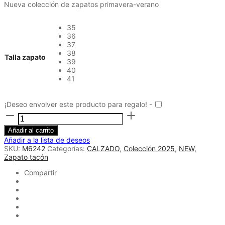
Nueva colección de zapatos primavera-verano
35
36
37
38
Talla zapato
39
40
41
¡Deseo envolver este producto para regalo! -
Zapato
de
tacón
Añadir al carrito
abalorios
Añadir a la lista de deseos
camel
SKU:
M6242
Categorías:
CALZADO
,
Colección 2025
,
NEW
,
cantidad
Zapato tacón
Compartir