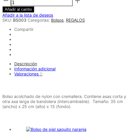
acolchado
nylon
Añadir al carrito
-
Añadir a la lista de deseos
Bomber
SKU:
BS003
Categorías:
Bolsos
,
REGALOS
cantidad
Compartir
Descripción
Información adicional
Valoraciones
0
Descripción
Bolso acolchado de nylon con cremallera. Contiene asas corta y
otra asa larga de bandolera (intercambiable). Tamaño: 35 cm
(ancho) x 25 cm (alto) x 15 (fondo).
Productos relacionados