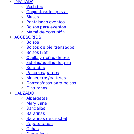
INVITADA
Vestidos
Conjuntos/dos piezas
Blusas
Pantalones eventos
Bolsos para eventos
Mamá de comunión
ACCESORIOS
Bolsos
Bolsos de piel trenzados
Bolsos Ikat
Cuello y puños de tela
Estolas/cuellos de pelo
Bufandas
Pañuelos/pareos
Monederos/carteras
Correas/asas para bolsos
Cinturones
CALZADO
Alpargatas
Mary Jane
Sandalias
Bailarinas
Bailarinas de crochet
Zapato tacón
Cuñas
Deportivos