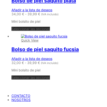
Bolso de piel saquito plata
Las
opciones
se
Añadir a la lista de deseos
pueden
Rango
34,00
€
-
39,99
€
(IVA incluido)
elegir
de
en
Mini bolsito de piel
precios:
la
desde
Este
página
Seleccionar las opciones
34,00 €
producto
de
hasta
tiene
producto
39,99 €
Quick View
múltiples
variantes.
Bolso de piel saquito fucsia
Las
opciones
se
Añadir a la lista de deseos
pueden
Rango
32,00
€
-
39,99
€
(IVA incluido)
elegir
de
en
Mini bolsito de piel
precios:
la
desde
Este
página
Seleccionar las opciones
32,00 €
producto
de
hasta
tiene
producto
María Petrusca
39,99 €
múltiples
variantes.
CONTACTO
Las
NOSOTROS
opciones
se