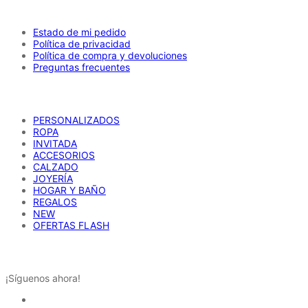
AYUDA
pueden
elegir
en
Estado de mi pedido
la
Política de privacidad
página
Política de compra y devoluciones
de
Preguntas frecuentes
producto
CATÁLOGO
PERSONALIZADOS
ROPA
INVITADA
ACCESORIOS
CALZADO
JOYERÍA
HOGAR Y BAÑO
REGALOS
NEW
OFERTAS FLASH
REDES SOCIALES
¡Síguenos ahora!