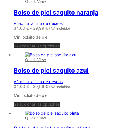
Quick View
Bolso de piel saquito naranja
Añadir a la lista de deseos
Rango
34,00
€
-
39,99
€
(IVA incluido)
de
Mini bolsito de piel
precios:
desde
Este
Seleccionar las opciones
34,00 €
producto
hasta
tiene
39,99 €
Quick View
múltiples
variantes.
Bolso de piel saquito azul
Las
opciones
se
Añadir a la lista de deseos
pueden
Rango
34,00
€
-
39,99
€
(IVA incluido)
elegir
de
en
Mini bolsito de piel
precios:
la
desde
Este
página
Seleccionar las opciones
34,00 €
producto
de
hasta
tiene
producto
39,99 €
Quick View
múltiples
variantes.