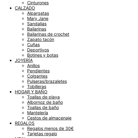
Cinturones
CALZADO
Alpargatas
Mary Jane
Sandalias
Bailarinas
Bailarinas de crochet
Zapato tacón
Cuñas
Deportivos
Botines y botas
JOYERÍA
Anillos
Pendientes
Colgantes
Pulseras/brazaletes
Tobilleras
HOGAR Y BAÑO
Toallas de playa
Albornoz de baño
Toallas de baño
Mantelería
Cestos de almacenaje
REGALOS
Regalos menos de 30€
Tarjetas regalo