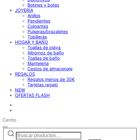
Botines y botas
JOYERÍA
Anillos
Pendientes
Colgantes
Pulseras/brazaletes
Tobilleras
HOGAR Y BAÑO
Toallas de playa
Albornoz de baño
Toallas de baño
Mantelería
Cestos de almacenaje
REGALOS
Regalos menos de 30€
Tarjetas regalo
NEW
OFERTAS FLASH
Carrito
Buscar
Narrow
por:
by