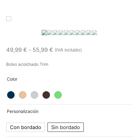
Rango
49,99
€
-
55,99
€
(IVA incluido)
de
Bolso acolchado Trim
precios:
desde
Color
49,99 €
hasta
55,99 €
Personalización
Con bordado
Sin bordado