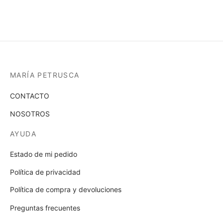
54,00 €
opci
pueden
se
elegir
pue
en
elegi
la
en
página
la
de
MARÍA PETRUSCA
pági
producto
de
CONTACTO
prod
NOSOTROS
AYUDA
Estado de mi pedido
Política de privacidad
Política de compra y devoluciones
Preguntas frecuentes