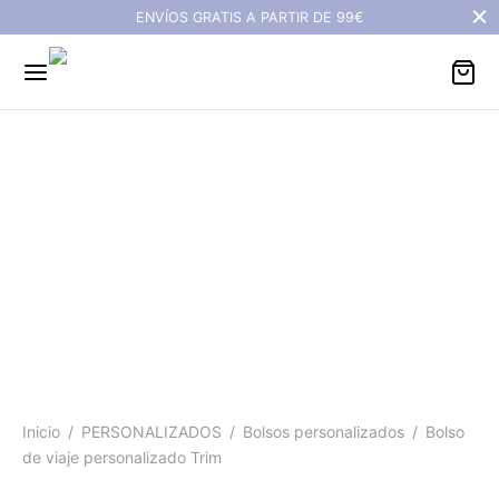
ENVÍOS GRATIS A PARTIR DE 99€
Bolso de viaje
personalizado Trim
Inicio
/
PERSONALIZADOS
/
Bolsos personalizados
/
Bolso
de viaje personalizado Trim