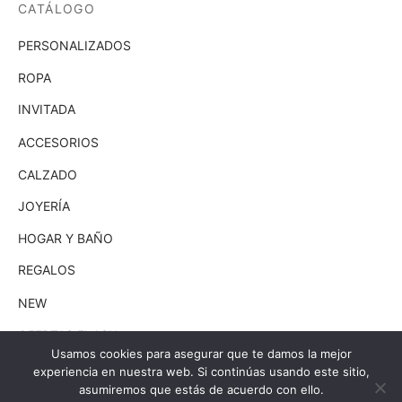
CATÁLOGO
PERSONALIZADOS
ROPA
INVITADA
ACCESORIOS
CALZADO
JOYERÍA
HOGAR Y BAÑO
REGALOS
NEW
OFERTAS FLASH
Usamos cookies para asegurar que te damos la mejor
REDES SOCIALES
experiencia en nuestra web. Si continúas usando este sitio,
asumiremos que estás de acuerdo con ello.