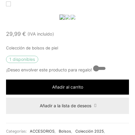
29,99
€
(IVA incluido)
Colección de bolsos de piel
1 disponibles
¡Deseo envolver este producto para regalo! -
Añadir al carrito
Añadir a la lista de deseos
Categorías:
ACCESORIOS
,
Bolsos
,
Colección 2025
,