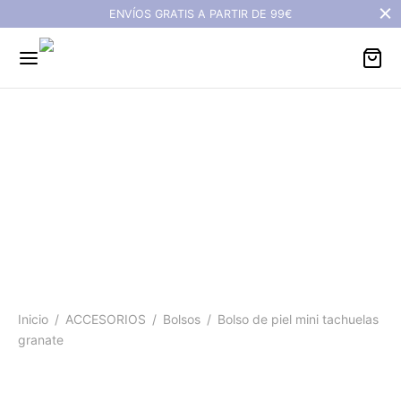
ENVÍOS GRATIS A PARTIR DE 99€
Bolso de piel mini
tachuelas granate
Inicio
/
ACCESORIOS
/
Bolsos
/
Bolso de piel mini tachuelas
granate