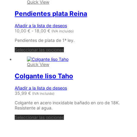
Quick View
múltiples
variantes.
Pendientes plata Reina
Las
opciones
se
Añadir a la lista de deseos
pueden
Rango
10,00
€
-
18,00
€
(IVA incluido)
elegir
de
en
Pendientes de plata de 1ª ley.
precios:
la
desde
Este
página
Seleccionar las opciones
10,00 €
producto
de
hasta
tiene
producto
18,00 €
Quick View
múltiples
variantes.
Colgante liso Taho
Las
opciones
se
Añadir a la lista de deseos
pueden
35,99
€
(IVA incluido)
elegir
en
Colgante en acero inoxidable bañado en oro de 18K.
la
Resistente al agua.
página
de
Seleccionar las opciones
producto
María Petrusca