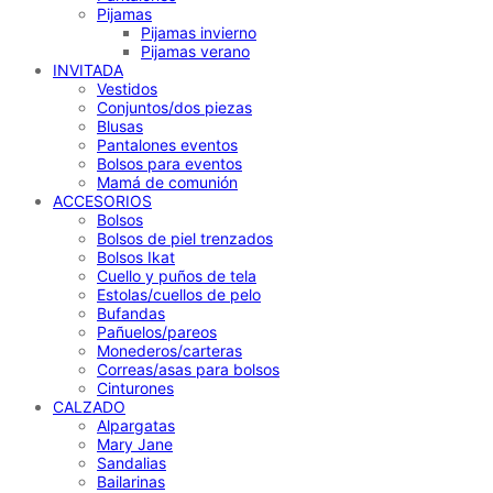
Pijamas
Pijamas invierno
Pijamas verano
INVITADA
Vestidos
Conjuntos/dos piezas
Blusas
Pantalones eventos
Bolsos para eventos
Mamá de comunión
ACCESORIOS
Bolsos
Bolsos de piel trenzados
Bolsos Ikat
Cuello y puños de tela
Estolas/cuellos de pelo
Bufandas
Pañuelos/pareos
Monederos/carteras
Correas/asas para bolsos
Cinturones
CALZADO
Alpargatas
Mary Jane
Sandalias
Bailarinas