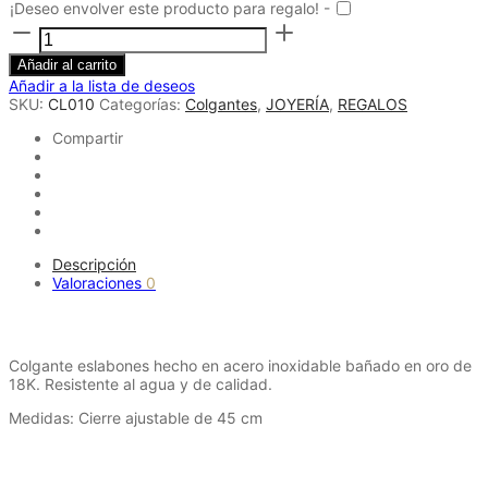
¡Deseo envolver este producto para regalo! -
Colgante
eslabones
medianos
Añadir al carrito
cantidad
Añadir a la lista de deseos
SKU:
CL010
Categorías:
Colgantes
,
JOYERÍA
,
REGALOS
Compartir
Descripción
Valoraciones
0
Descripción
Colgante eslabones hecho en acero inoxidable bañado en oro de
18K. Resistente al agua y de calidad.
Medidas: Cierre ajustable de 45 cm
Productos relacionados