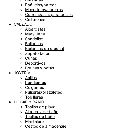
Pañuelos/pareos
Monederos/carteras
Correas/asas para bolsos
Cinturones
CALZADO
Alpargatas
Mary Jane
Sandalias
Bailarinas
Bailarinas de crochet
Zapato tacón
Cuñas
Deportivos
Botines y botas
JOYERÍA
Anillos
Pendientes
Colgantes
Pulseras/brazaletes
Tobilleras
HOGAR Y BAÑO
Toallas de playa
Albornoz de baño
Toallas de baño
Mantelería
Cestos de almacenaje