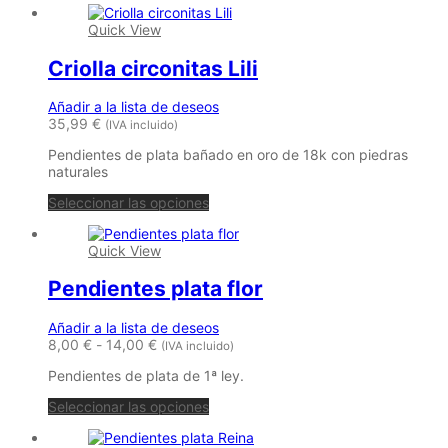
Quick View
Criolla circonitas Lili
Añadir a la lista de deseos
35,99
€
(IVA incluido)
Pendientes de plata bañado en oro de 18k con piedras
naturales
Este
Seleccionar las opciones
producto
tiene
Quick View
múltiples
variantes.
Pendientes plata flor
Las
opciones
se
Añadir a la lista de deseos
pueden
Rango
8,00
€
-
14,00
€
(IVA incluido)
elegir
de
en
Pendientes de plata de 1ª ley.
precios:
la
desde
Este
página
Seleccionar las opciones
8,00 €
producto
de
hasta
tiene
producto
14,00 €