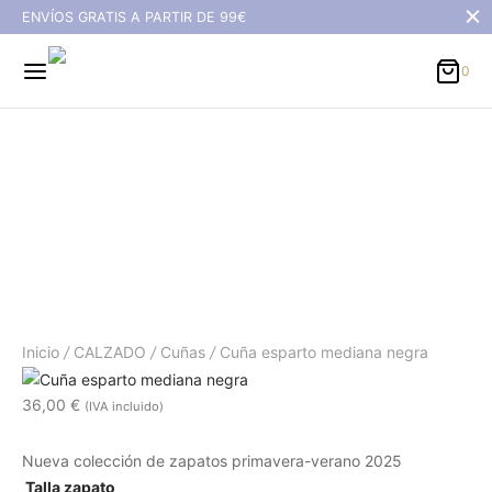
ENVÍOS GRATIS A PARTIR DE 99€
Carrito
0
Updating…
No hay productos en el carrito.
Continuar Comprando
Cuña esparto mediana
negra
Inicio
/
CALZADO
/
Cuñas
/
Cuña esparto mediana negra
36,00
€
(IVA incluido)
Nueva colección de zapatos primavera-verano 2025
Talla zapato