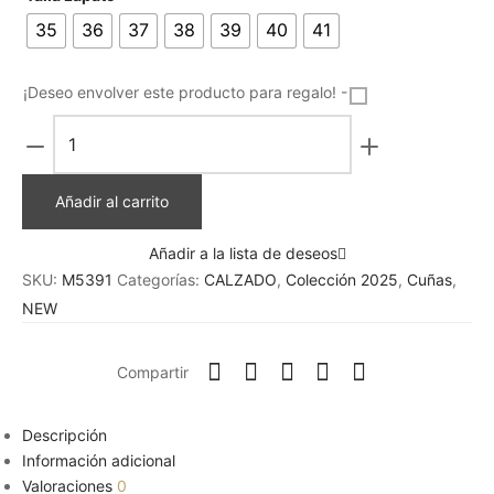
35
36
37
38
39
40
41
¡Deseo envolver este producto para regalo! -
Cuña
esparto
mediana
Añadir al carrito
negra
cantidad
Añadir a la lista de deseos
SKU:
M5391
Categorías:
CALZADO
,
Colección 2025
,
Cuñas
,
NEW
Compartir
Descripción
Información adicional
Valoraciones
0