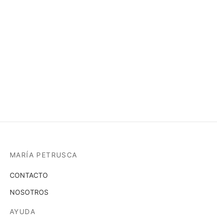
Añadir a la lista de deseos
19,99
€
(IVA incluido)
Anillo de acero inoxidable 316L. Resistente al agua y las
cremas.
Seleccionar las opciones
MARÍA PETRUSCA
CONTACTO
NOSOTROS
AYUDA