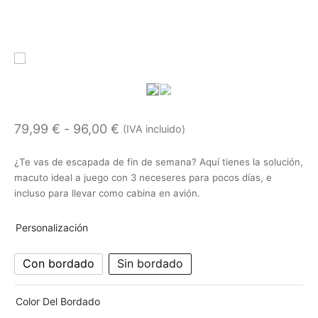
Rango
79,99
€
-
96,00
€
(IVA incluido)
de
¿Te vas de escapada de fin de semana? Aquí tienes la solución,
precios:
macuto ideal a juego con 3 neceseres para pocos días, e
desde
incluso para llevar como cabina en avión.
79,99 €
Personalización
hasta
96,00 €
Con bordado
Sin bordado
Color Del Bordado