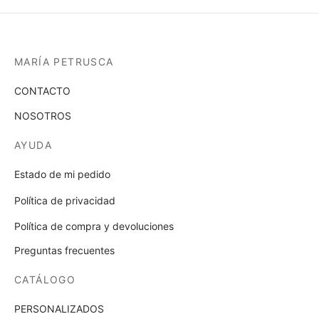
en
elegi
la
en
página
la
de
MARÍA PETRUSCA
pági
producto
de
CONTACTO
prod
NOSOTROS
AYUDA
Estado de mi pedido
Política de privacidad
Política de compra y devoluciones
Preguntas frecuentes
CATÁLOGO
PERSONALIZADOS