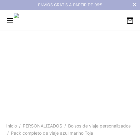
ENVÍOS GRATIS A PARTIR DE 99€
Pack completo de viaje
azul marino Toja
Inicio
/
PERSONALIZADOS
/
Bolsos de viaje personalizados
/
Pack completo de viaje azul marino Toja