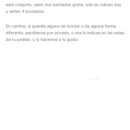
este conjunto, salen dos bordados gratis, solo se cobran dos
y serían 4 bordados.
En cambio, si queréis alguno sin bordar o de alguna forma
diferente, escríbenos por privado, o nos lo indicas en las notas
de tu pedido, y lo hacemos a tu gusto.
Productos relacionados
Joyero beige Ámbar
Bolso de lona y cuero
19,99
€
(IVA incluido)
personalizado – Cumbre
Este
Seleccionar las opciones
Rango
53,99
€
-
61,99
€
(IVA incluido)