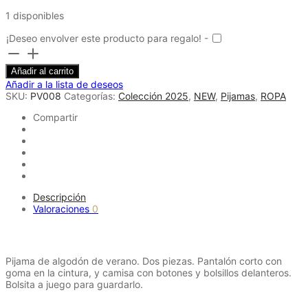
1 disponibles
¡Deseo envolver este producto para regalo! -
Pijama
corto
Añadir al carrito
de
Añadir a la lista de deseos
algodón
SKU:
PV008
Categorías:
Colección 2025
,
NEW
,
Pijamas
,
ROPA
rosa
-
Compartir
Talla
M
cantidad
Descripción
Valoraciones
0
Descripción
Pijama de algodón de verano. Dos piezas. Pantalón corto con
goma en la cintura, y camisa con botones y bolsillos delanteros.
Bolsita a juego para guardarlo.