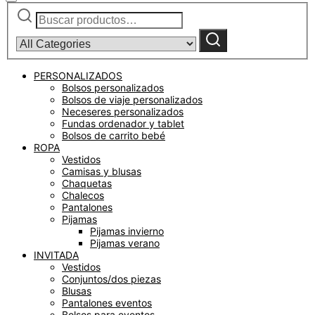
Buscar
Narrow
por:
by
category:
Buscar
PERSONALIZADOS
Bolsos personalizados
Bolsos de viaje personalizados
Neceseres personalizados
Fundas ordenador y tablet
Bolsos de carrito bebé
ROPA
Vestidos
Camisas y blusas
Chaquetas
Chalecos
Pantalones
Pijamas
Pijamas invierno
Pijamas verano
INVITADA
Vestidos
Conjuntos/dos piezas
Blusas
Pantalones eventos
Bolsos para eventos