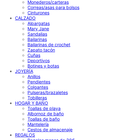
Monederos/carteras
Correas/asas para bolsos
Cinturones
CALZADO
Alpargatas
Mary Jane
Sandalias
Bailarinas
Bailarinas de crochet
Zapato tacón
Cuñas
Deportivos
Botines y botas
JOYERÍA
Anillos
Pendientes
Colgantes
Pulseras/brazaletes
Tobilleras
HOGAR Y BAÑO
Toallas de playa
Albornoz de baño
Toallas de baño
Mantelería
Cestos de almacenaje
REGALOS