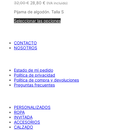
32,00
€
28,80
€
(IVA incluido)
Pijama de algodón. Talla S
Seleccionar las opciones
María Petrusca
CONTACTO
NOSOTROS
AYUDA
Estado de mi pedido
Política de privacidad
Política de compra y devoluciones
Preguntas frecuentes
CATÁLOGO
PERSONALIZADOS
ROPA
INVITADA
ACCESORIOS
CALZADO