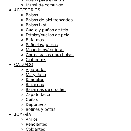
Mamá de comunión
ACCESORIOS
Bolsos
Bolsos de piel trenzados
Bolsos Ikat
Cuello y puños de tela
Estolas/cuellos de pelo
Bufandas
Pañuelos/pareos
Monederos/carteras
Correas/asas para bolsos
Cinturones
CALZADO
Alpargatas
Mary Jane
Sandalias
Bailarinas
Bailarinas de crochet
Zapato tacón
Cuñas
Deportivos
Botines y botas
JOYERÍA
Anillos
Pendientes
Colgantes