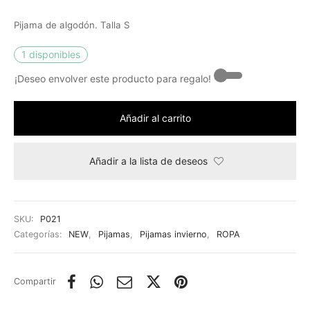
Pijama de algodón. Talla S
1 disponibles
¡Deseo envolver este producto para regalo! -
Añadir al carrito
Añadir a la lista de deseos
SKU:
P021
Categorías:
NEW
,
Pijamas
,
Pijamas invierno
,
ROPA
Compartir