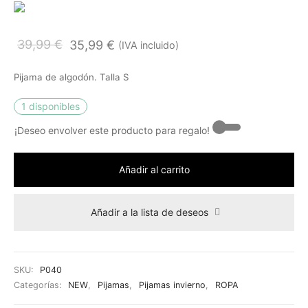
39,99
€
35,99
€
(IVA incluido)
Pijama de algodón. Talla S
1 disponibles
¡Deseo envolver este producto para regalo! -
Añadir al carrito
Añadir a la lista de deseos
SKU:
P040
Categorías:
NEW
,
Pijamas
,
Pijamas invierno
,
ROPA