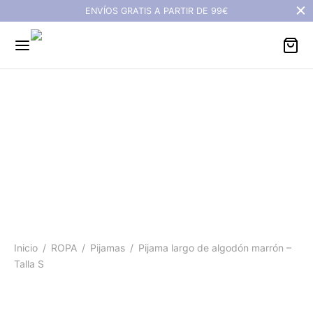
ENVÍOS GRATIS A PARTIR DE 99€
Pijama largo de algodón
marrón - Talla S
Inicio
/
ROPA
/
Pijamas
/
Pijama largo de algodón marrón –
Talla S