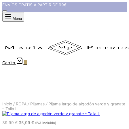
ENVÍOS GRATIS A PARTIR DE 99€
Menu
Carrito
0
Pijama largo de algodón verde
y granate - Talla L
Inicio
/
ROPA
/
Pijamas
/
Pijama largo de algodón verde y granate
– Talla L
39,99
€
35,99
€
(IVA incluido)