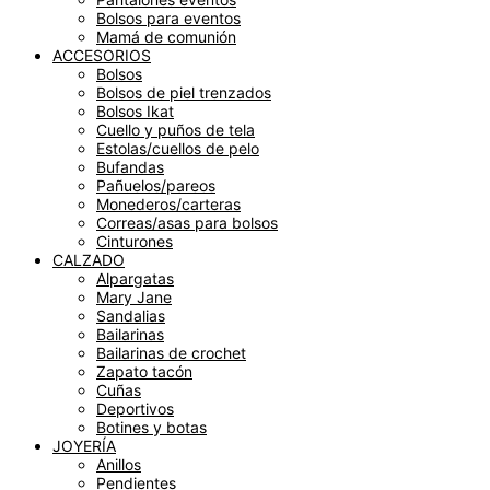
Bolsos para eventos
Mamá de comunión
ACCESORIOS
Bolsos
Bolsos de piel trenzados
Bolsos Ikat
Cuello y puños de tela
Estolas/cuellos de pelo
Bufandas
Pañuelos/pareos
Monederos/carteras
Correas/asas para bolsos
Cinturones
CALZADO
Alpargatas
Mary Jane
Sandalias
Bailarinas
Bailarinas de crochet
Zapato tacón
Cuñas
Deportivos
Botines y botas
JOYERÍA
Anillos
Pendientes