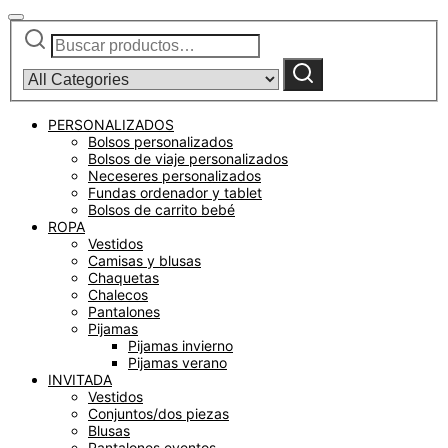
Buscar
Narrow
por:
by
category:
Buscar
PERSONALIZADOS
Bolsos personalizados
Bolsos de viaje personalizados
Neceseres personalizados
Fundas ordenador y tablet
Bolsos de carrito bebé
ROPA
Vestidos
Camisas y blusas
Chaquetas
Chalecos
Pantalones
Pijamas
Pijamas invierno
Pijamas verano
INVITADA
Vestidos
Conjuntos/dos piezas
Blusas
Pantalones eventos