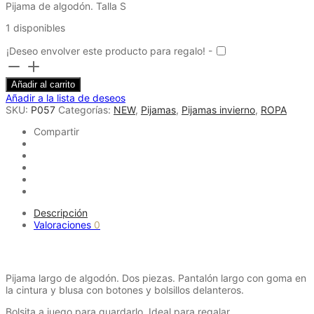
Pijama de algodón. Talla S
1 disponibles
¡Deseo envolver este producto para regalo! -
Pijama
largo
Añadir al carrito
de
Añadir a la lista de deseos
algodón
SKU:
P057
Categorías:
NEW
,
Pijamas
,
Pijamas invierno
,
ROPA
verde
y
Compartir
granate
-
Talla
L
cantidad
Descripción
Valoraciones
0
Descripción
Pijama largo de algodón. Dos piezas. Pantalón largo con goma en
la cintura y blusa con botones y bolsillos delanteros.
Bolsita a juego para guardarlo. Ideal para regalar.