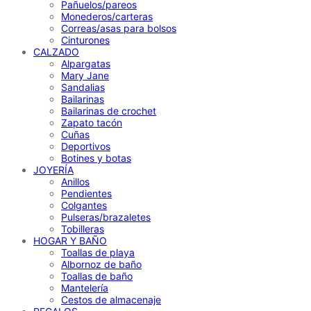
Pañuelos/pareos
Monederos/carteras
Correas/asas para bolsos
Cinturones
CALZADO
Alpargatas
Mary Jane
Sandalias
Bailarinas
Bailarinas de crochet
Zapato tacón
Cuñas
Deportivos
Botines y botas
JOYERÍA
Anillos
Pendientes
Colgantes
Pulseras/brazaletes
Tobilleras
HOGAR Y BAÑO
Toallas de playa
Albornoz de baño
Toallas de baño
Mantelería
Cestos de almacenaje