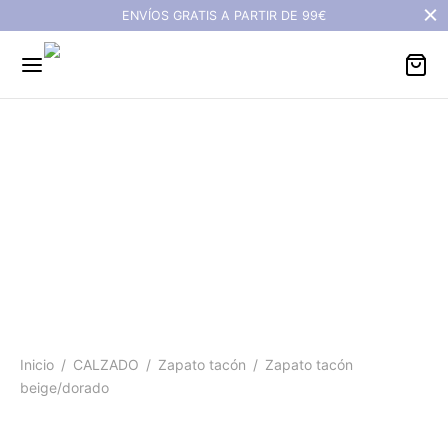
ENVÍOS GRATIS A PARTIR DE 99€
Zapato tacón
beige/dorado
Inicio
/
CALZADO
/
Zapato tacón
/
Zapato tacón
beige/dorado