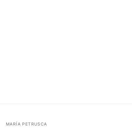
Agotado
Anillo acero onix negro
Bombonera de piel
29,99
€
(IVA incluido)
personalizada beige Salta
Seleccionar las opciones
49,00
€
(IVA incluido)
Seleccionar las opciones
MARÍA PETRUSCA