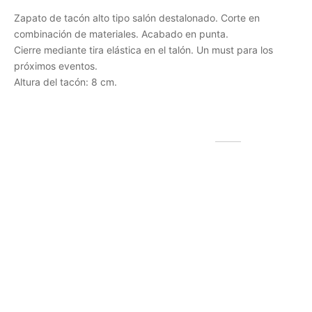
Zapato de tacón alto tipo salón destalonado. Corte en
combinación de materiales. Acabado en punta.
Cierre mediante tira elástica en el talón. Un must para los
próximos eventos.
Altura del tacón: 8 cm.
Productos relacionados
Monedero piel pequeño
Bolso shopper piel
azul oscuro
trenzado camel
12,00
€
199,99
€
(IVA incluido)
(IVA incluido)
Seleccionar las opciones
Seleccionar las opciones